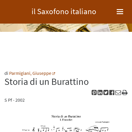
il Saxofono italiano
Toggl
navig
di
Parmigiani, Giuseppe
Storia di un Burattino
S
Pf
- 2002