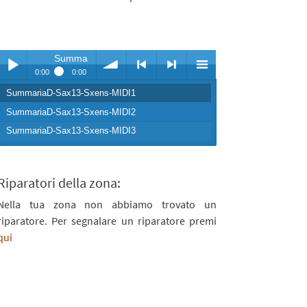
SummariaD-Sax13-Sxens-MIDI1
0:00
0:00
SummariaD-Sax13-Sxens-MIDI1
Play /
volume
<
> next
menu
SummariaD-Sax13-Sxens-MIDI2
SummariaD-Sax13-Sxens-MIDI3
Riparatori della zona:
Nella tua zona non abbiamo trovato un
pause
previous
riparatore. Per segnalare un riparatore premi
qui