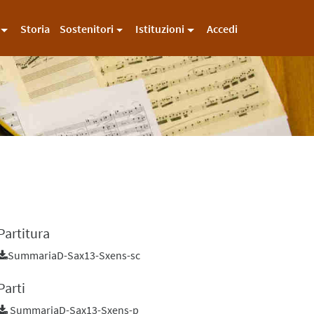
Storia
Sostenitori
Istituzioni
Accedi
Partitura
SummariaD-Sax13-Sxens-sc
Parti
SummariaD-Sax13-Sxens-p