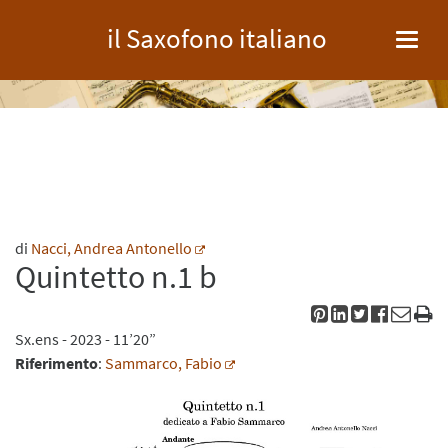
il Saxofono italiano
Toggl
navig
di
Nacci, Andrea Antonello
Quintetto n.1 b
Sx.ens
- 2023 - 11’20”
Riferimento
:
Sammarco, Fabio