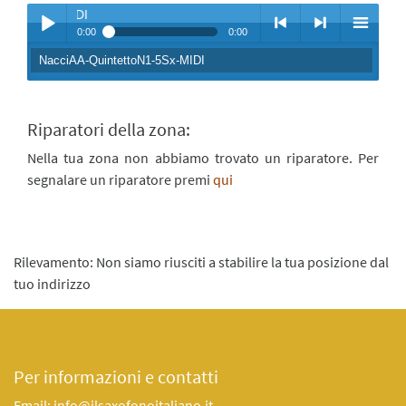
NacciAA-QuintettoN1-5Sx-M
0:00
0:00
NacciAA-QuintettoN1-5Sx-MIDI
Play /
<
> next
menu
Riparatori della zona:
Nella tua zona non abbiamo trovato un riparatore. Per
segnalare un riparatore premi
qui
pause
previous
Rilevamento: Non siamo riusciti a stabilire la tua posizione dal
tuo indirizzo
Per informazioni e contatti
Email: info@ilsaxofonoitaliano.it