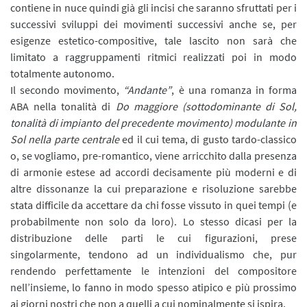
contiene in nuce quindi già gli incisi che saranno sfruttati per i
successivi sviluppi dei movimenti successivi anche se, per
esigenze estetico-compositive, tale lascito non sarà che
limitato a raggruppamenti ritmici realizzati poi in modo
totalmente autonomo.
Il secondo movimento,
“Andante”
, è una romanza in forma
ABA nella tonalità di
Do maggiore (sottodominante di Sol,
tonalità di impianto del precedente movimento) modulante in
Sol nella parte centrale
ed il cui tema, di gusto tardo-classico
o, se vogliamo, pre-romantico, viene arricchito dalla presenza
di armonie estese ad accordi decisamente più moderni e di
altre dissonanze la cui preparazione e risoluzione sarebbe
stata difficile da accettare da chi fosse vissuto in quei tempi (e
probabilmente non solo da loro). Lo stesso dicasi per la
distribuzione delle parti le cui figurazioni, prese
singolarmente, tendono ad un individualismo che, pur
rendendo perfettamente le intenzioni del compositore
nell’insieme, lo fanno in modo spesso atipico e più prossimo
ai giorni nostri che non a quelli a cui nominalmente si ispira.