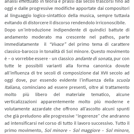
analisi effettuato in teoria e prassi dai secoli trascorsi fino ad
oggi e dalle progressive modifiche apportate dai compositori
al linguaggio logico-sintattico della musica, sempre tuttavia
evitando di distorcere il discorso rendendolo irriconoscibile.
Dopo un’introduzione indipendente di quindici battute di
andamento moderato ma crescente nel pathos, parte
immediatamente il
“Vivace”
del primo tema di carattere
classico-barocco in tonalità di Sol minore. Questo movimento
è – o vorrebbe essere - un classico
andante di sonata
, pur con
tutte le possibili varianti alla forma canonica dovute
all’influenza di tre secoli di composizione dal XVII secolo ad
oggi dove, pur essendo evidente l’influenza della
scuola
Italiana
, cominciano ad essere presenti, oltre al trattamento
molto più libero del materiale tematico, alcune
verticalizzazioni apparentemente molto più moderne e
volutamente azzardate che offrono all’ascolto alcuni spunti
che già preludono alle progressive “ingerenze” che andranno
ad intensificarsi nel corso di tutto il lavoro successivo. Tutto il
primo movimento,
Sol minore – Sol maggiore – Sol minore
,