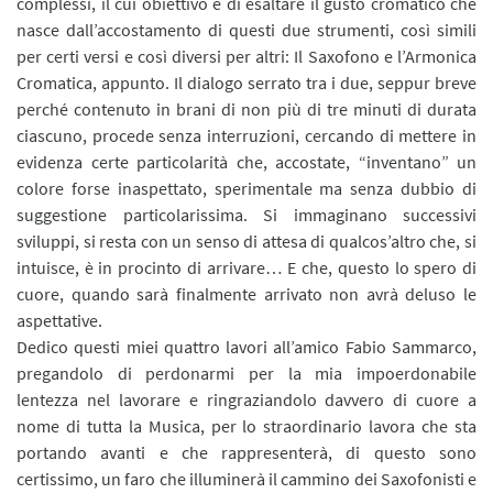
complessi, il cui obiettivo è di esaltare il gusto cromatico che
nasce dall’accostamento di questi due strumenti, così simili
per certi versi e così diversi per altri: Il Saxofono e l’Armonica
Cromatica, appunto. Il dialogo serrato tra i due, seppur breve
perché contenuto in brani di non più di tre minuti di durata
ciascuno, procede senza interruzioni, cercando di mettere in
evidenza certe particolarità che, accostate, “inventano” un
colore forse inaspettato, sperimentale ma senza dubbio di
suggestione particolarissima. Si immaginano successivi
sviluppi, si resta con un senso di attesa di qualcos’altro che, si
intuisce, è in procinto di arrivare… E che, questo lo spero di
cuore, quando sarà finalmente arrivato non avrà deluso le
aspettative.
Dedico questi miei quattro lavori all’amico Fabio Sammarco,
pregandolo di perdonarmi per la mia impoerdonabile
lentezza nel lavorare e ringraziandolo davvero di cuore a
nome di tutta la Musica, per lo straordinario lavora che sta
portando avanti e che rappresenterà, di questo sono
certissimo, un faro che illuminerà il cammino dei Saxofonisti e