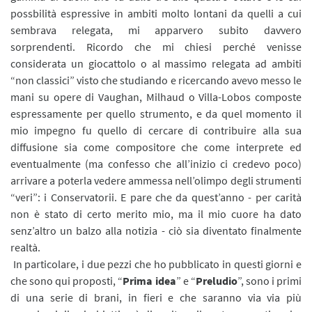
possbilità espressive in ambiti molto lontani da quelli a cui
sembrava relegata, mi apparvero subito davvero
sorprendenti. Ricordo che mi chiesi perché venisse
considerata un giocattolo o al massimo relegata ad ambiti
“non classici” visto che studiando e ricercando avevo messo le
mani su opere di Vaughan, Milhaud o Villa-Lobos composte
espressamente per quello strumento, e da quel momento il
mio impegno fu quello di cercare di contribuire alla sua
diffusione sia come compositore che come interprete ed
eventualmente (ma confesso che all’inizio ci credevo poco)
arrivare a poterla vedere ammessa nell’olimpo degli strumenti
“veri”: i Conservatorii. E pare che da quest’anno - per carità
non è stato di certo merito mio, ma il mio cuore ha dato
senz’altro un balzo alla notizia - ciò sia diventato finalmente
realtà.
In particolare, i due pezzi che ho pubblicato in questi giorni e
che sono qui proposti, “
Prima idea
” e “
Preludio
”, sono i primi
di una serie di brani, in fieri e che saranno via via più