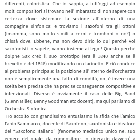
differenti, coloristica. Che io sappia, a tutt’oggi ad esempio
molti compositori si trovano nell’imbarazzo di non sapere con
certezza dove sistemare la sezione all’interno di una
compagine sinfonica: e troviamo i saxofoni tra gli ottoni
(insomma, sono molto simili a corni e tromboni o no?) o
chissà dove. Ebbene, ma non devo dirlo io qui perché Voi
saxofonisti lo sapete, vanno insieme ai legni! Questo perché
dolphe Sax creò il suo prototipo (era il 1840 anche se il
brevetto è del 1846) modificando un clarinetto. E ciò conduce
al problema principale: la posizione all’interno dell’orchestra
non è semplicemente una fatto di comdità, no, è invece una
scelta ben precisa che ha precise conseguenze compositive e
intenzionali. Diverso è ovviamente il caso delle Big Band
(Glenn Miller, Benny Goodman etc docent), ma qui parliamo di
Orchestra Sinfonica…
Ho accolto con grandissimo entusiasmo la sfida che l’amico
Fabio Sammarco, docente di Saxofono, saxofonista e ideatore
del “Saxofono Italiano” (fenomeno mediatico unico nel suo
genere del quale, da compositore, lo ringrazio davvero) a