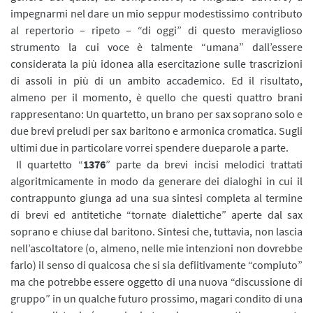
impegnarmi nel dare un mio seppur modestissimo contributo
al repertorio – ripeto – “di oggi” di questo meraviglioso
strumento la cui voce è talmente “umana” dall’essere
considerata la più idonea alla esercitazione sulle trascrizioni
di assoli in più di un ambito accademico. Ed il risultato,
almeno per il momento, è quello che questi quattro brani
rappresentano: Un quartetto, un brano per sax soprano solo e
due brevi preludi per sax baritono e armonica cromatica. Sugli
ultimi due in particolare vorrei spendere dueparole a parte.
Il quartetto “
1376
” parte da brevi incisi melodici trattati
algoritmicamente in modo da generare dei dialoghi in cui il
contrappunto giunga ad una sua sintesi completa al termine
di brevi ed antitetiche “tornate dialettiche” aperte dal sax
soprano e chiuse dal baritono. Sintesi che, tuttavia, non lascia
nell’ascoltatore (o, almeno, nelle mie intenzioni non dovrebbe
farlo) il senso di qualcosa che si sia defiitivamente “compiuto”
ma che potrebbe essere oggetto di una nuova “discussione di
gruppo” in un qualche futuro prossimo, magari condito di una