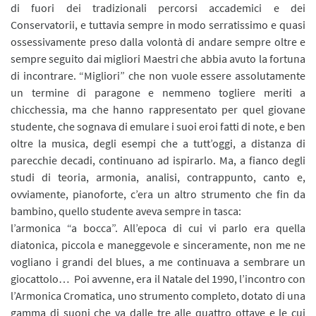
di fuori dei tradizionali percorsi accademici e dei
Conservatorii, e tuttavia sempre in modo serratissimo e quasi
ossessivamente preso dalla volontà di andare sempre oltre e
sempre seguito dai migliori Maestri che abbia avuto la fortuna
di incontrare. “Migliori” che non vuole essere assolutamente
un termine di paragone e nemmeno togliere meriti a
chicchessia, ma che hanno rappresentato per quel giovane
studente, che sognava di emulare i suoi eroi fatti di note, e ben
oltre la musica, degli esempi che a tutt’oggi, a distanza di
parecchie decadi, continuano ad ispirarlo. Ma, a fianco degli
studi di teoria, armonia, analisi, contrappunto, canto e,
ovviamente, pianoforte, c’era un altro strumento che fin da
bambino, quello studente aveva sempre in tasca:
l’armonica “a bocca”. All’epoca di cui vi parlo era quella
diatonica, piccola e maneggevole e sinceramente, non me ne
vogliano i grandi del blues, a me continuava a sembrare un
giocattolo… Poi avvenne, era il Natale del 1990, l’incontro con
l’Armonica Cromatica, uno strumento completo, dotato di una
gamma di suoni che va dalle tre alle quattro ottave e le cui