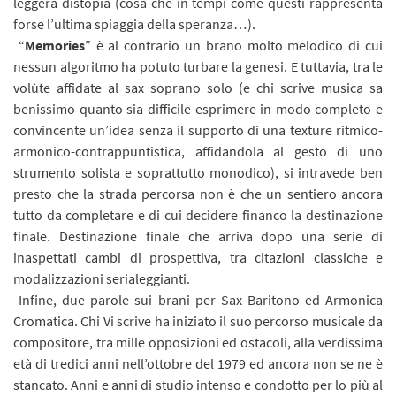
leggera distopia (cosa che in tempi come questi rappresenta
forse l’ultima spiaggia della speranza…).
“
Memories
” è al contrario un brano molto melodico di cui
nessun algoritmo ha potuto turbare la genesi. E tuttavia, tra le
volùte affidate al sax soprano solo (e chi scrive musica sa
benissimo quanto sia difficile esprimere in modo completo e
convincente un’idea senza il supporto di una texture ritmico-
armonico-contrappuntistica, affidandola al gesto di uno
strumento solista e soprattutto monodico), si intravede ben
presto che la strada percorsa non è che un sentiero ancora
tutto da completare e di cui decidere financo la destinazione
finale. Destinazione finale che arriva dopo una serie di
inaspettati cambi di prospettiva, tra citazioni classiche e
modalizzazioni serialeggianti.
Infine, due parole sui brani per Sax Baritono ed Armonica
Cromatica. Chi Vi scrive ha iniziato il suo percorso musicale da
compositore, tra mille opposizioni ed ostacoli, alla verdissima
età di tredici anni nell’ottobre del 1979 ed ancora non se ne è
stancato. Anni e anni di studio intenso e condotto per lo più al