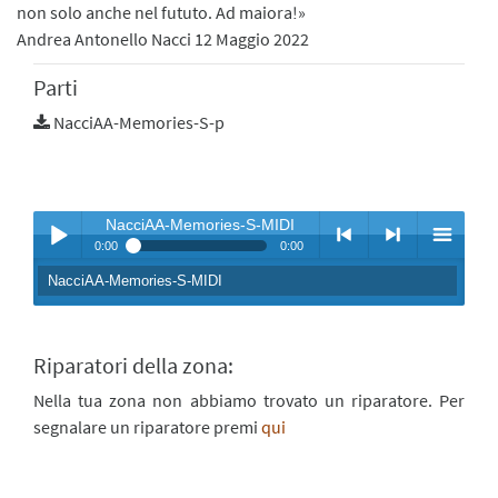
non solo anche nel fututo. Ad maiora!»
Andrea Antonello Nacci 12 Maggio 2022
Parti
NacciAA-Memories-S-p
NacciAA-Memories-S-MIDI
0:00
0:00
NacciAA-Memories-S-MIDI
Play /
<
> next
menu
Riparatori della zona:
Nella tua zona non abbiamo trovato un riparatore. Per
segnalare un riparatore premi
qui
pause
previous