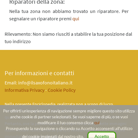
Riparatori della zona:
Nella tua zona non abbiamo trovato un riparatore. Per
segnalare un riparatore premi
qui
Rilevamento: Non siamo riusciti a stabilire la tua posizione dal
tuo indirizzo
Per informazioni e contatti
Email: info@ilsaxofonoitaliano.it
Informativa Privacy
-
Cookie Policy
Nella presente Enciclopedia, realizzata non a scopo di lucro,
l'impianto iconografico é stato arricchito con alcune immagini per le
Per offrirti un'esperienza di navigazione sempre migliore questo sito utilizza
quali l'autore non è riuscito a risalire agli eventuali aventi diritto.
anche cookie di partner selezionati. Se vuoi saperne di più, o se vuoi
modificare il tuo consenso clicca
qui
.
Pertanto, ove la pubblicazione a scopo culturale di dette immagini
Proseguendo la navigazione o cliccando su Accetto acconsenti all'utilizzo
risulti violare i diritti di terze parti, ci rendiamo disponibili alla loro
immediata rimozione dal sito.
dei cookie impiegati dal nostro sito.
Accetto