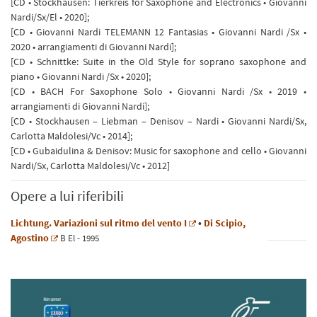
[CD • Stockhausen: Tierkreis for Saxophone and Electronics • Giovanni
Nardi/Sx/El • 2020];
[CD • Giovanni Nardi TELEMANN 12 Fantasias • Giovanni Nardi /Sx •
2020 • arrangiamenti di Giovanni Nardi];
[CD • Schnittke: Suite in the Old Style for soprano saxophone and
piano • Giovanni Nardi /Sx • 2020];
[CD • BACH For Saxophone Solo • Giovanni Nardi /Sx • 2019 •
arrangiamenti di Giovanni Nardi];
[CD • Stockhausen – Liebman – Denisov – Nardi • Giovanni Nardi/Sx,
Carlotta Maldolesi/Vc • 2014];
[CD • Gubaidulina & Denisov: Music for saxophone and cello • Giovanni
Nardi/Sx, Carlotta Maldolesi/Vc • 2012]
Opere a lui riferibili
Lichtung. Variazioni sul ritmo del vento I
•
Di Scipio,
Agostino
B
El
- 1995