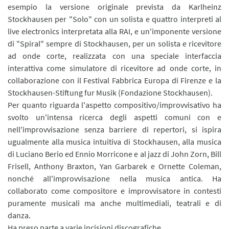
esempio la versione originale prevista da Karlheinz
Stockhausen per "Solo" con un solista e quattro interpreti al
live electronics interpretata alla RAI, e un'imponente versione
di "Spiral" sempre di Stockhausen, per un solista e ricevitore
ad onde corte, realizzata con una speciale interfaccia
interattiva come simulatore di ricevitore ad onde corte, in
collaborazione con il Festival Fabbrica Europa di Firenze e la
Stockhausen-Stiftung fur Musik (Fondazione Stockhausen).
Per quanto riguarda l'aspetto compositivo/improvvisativo ha
svolto un'intensa ricerca degli aspetti comuni con e
nell'improvvisazione senza barriere di repertori, si ispira
ugualmente alla musica intuitiva di Stockhausen, alla musica
di Luciano Berio ed Ennio Morricone e al jazz di John Zorn, Bill
Frisell, Anthony Braxton, Yan Garbarek e Ornette Coleman,
nonché all'improvvisazione nella musica antica. Ha
collaborato come compositore e improvvisatore in contesti
puramente musicali ma anche multimediali, teatrali e di
danza.
Ha preso parte a varie incisioni discografiche.