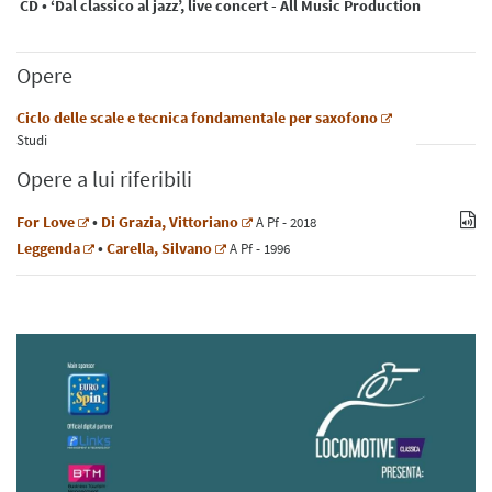
CD • ‘Dal classico al jazz’, live concert - All Music Production
Opere
Ciclo delle scale e tecnica fondamentale per saxofono
Studi
Opere a lui riferibili
For Love
•
Di Grazia, Vittoriano
A
Pf
- 2018
Leggenda
•
Carella, Silvano
A
Pf
- 1996