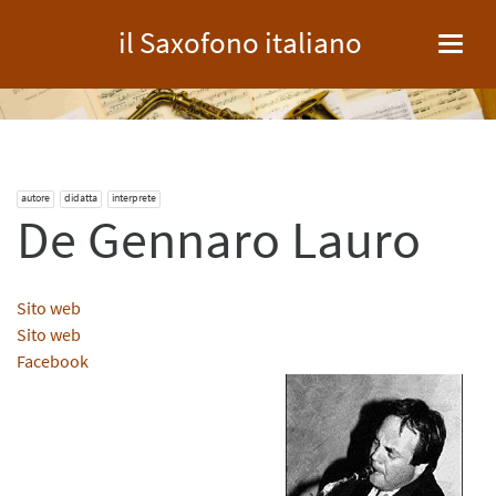
il Saxofono italiano
Toggl
navig
autore
didatta
interprete
De Gennaro Lauro
Sito web
Sito web
Facebook