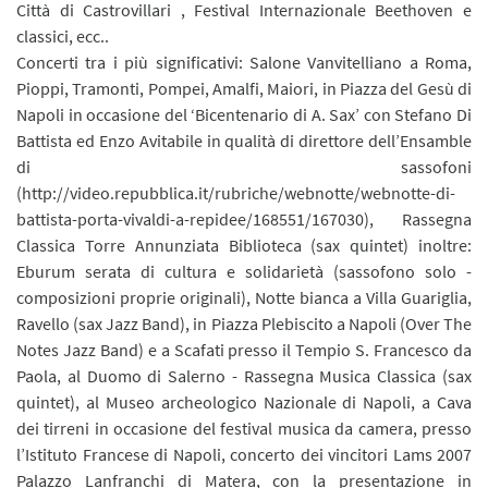
Città di Castrovillari , Festival Internazionale Beethoven e
classici, ecc..
Concerti tra i più significativi: Salone Vanvitelliano a Roma,
Pioppi, Tramonti, Pompei, Amalfi, Maiori, in Piazza del Gesù di
Napoli in occasione del ‘Bicentenario di A. Sax’ con Stefano Di
Battista ed Enzo Avitabile in qualità di direttore dell’Ensamble
di sassofoni
(http://video.repubblica.it/rubriche/webnotte/webnotte-di-
battista-porta-vivaldi-a-repidee/168551/167030), Rassegna
Classica Torre Annunziata Biblioteca (sax quintet) inoltre:
Eburum serata di cultura e solidarietà (sassofono solo -
composizioni proprie originali), Notte bianca a Villa Guariglia,
Ravello (sax Jazz Band), in Piazza Plebiscito a Napoli (Over The
Notes Jazz Band) e a Scafati presso il Tempio S. Francesco da
Paola, al Duomo di Salerno - Rassegna Musica Classica (sax
quintet), al Museo archeologico Nazionale di Napoli, a Cava
dei tirreni in occasione del festival musica da camera, presso
l’Istituto Francese di Napoli, concerto dei vincitori Lams 2007
Palazzo Lanfranchi di Matera, con la presentazione in