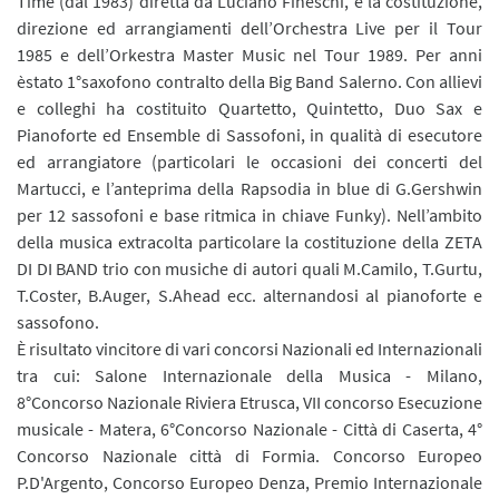
Time (dal 1983) diretta da Luciano Fineschi, e la costituzione,
direzione ed arrangiamenti dell’Orchestra Live per il Tour
1985 e dell’Orkestra Master Music nel Tour 1989. Per anni
èstato 1°saxofono contralto della Big Band Salerno. Con allievi
e colleghi ha costituito Quartetto, Quintetto, Duo Sax e
Pianoforte ed Ensemble di Sassofoni, in qualità di esecutore
ed arrangiatore (particolari le occasioni dei concerti del
Martucci, e l’anteprima della Rapsodia in blue di G.Gershwin
per 12 sassofoni e base ritmica in chiave Funky). Nell’ambito
della musica extracolta particolare la costituzione della ZETA
DI DI BAND trio con musiche di autori quali M.Camilo, T.Gurtu,
T.Coster, B.Auger, S.Ahead ecc. alternandosi al pianoforte e
sassofono.
È risultato vincitore di vari concorsi Nazionali ed Internazionali
tra cui: Salone Internazionale della Musica - Milano,
8°Concorso Nazionale Riviera Etrusca, VII concorso Esecuzione
musicale - Matera, 6°Concorso Nazionale - Città di Caserta, 4°
Concorso Nazionale città di Formia. Concorso Europeo
P.D'Argento, Concorso Europeo Denza, Premio Internazionale