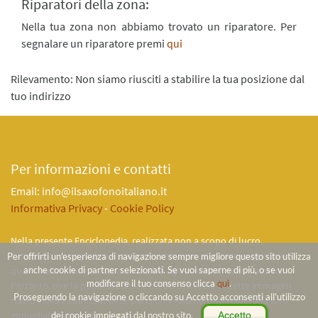
Riparatori della zona:
Nella tua zona non abbiamo trovato un riparatore. Per
segnalare un riparatore premi
qui
Rilevamento: Non siamo riusciti a stabilire la tua posizione dal
tuo indirizzo
Per informazioni e contatti
Email: info@ilsaxofonoitaliano.it
Informativa Privacy
-
Cookie Policy
Nella presente Enciclopedia, realizzata non a scopo di lucro,
l'impianto iconografico é stato arricchito con alcune immagini per le
Per offrirti un'esperienza di navigazione sempre migliore questo sito utilizza
quali l'autore non è riuscito a risalire agli eventuali aventi diritto.
anche cookie di partner selezionati. Se vuoi saperne di più, o se vuoi
modificare il tuo consenso clicca
qui
.
Pertanto, ove la pubblicazione a scopo culturale di dette immagini
Proseguendo la navigazione o cliccando su Accetto acconsenti all'utilizzo
risulti violare i diritti di terze parti, ci rendiamo disponibili alla loro
immediata rimozione dal sito.
dei cookie impiegati dal nostro sito.
Accetto