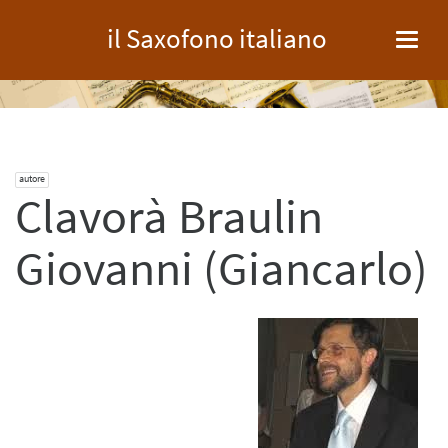
il Saxofono italiano
Toggl
navig
autore
Clavorà Braulin
Giovanni (Giancarlo)