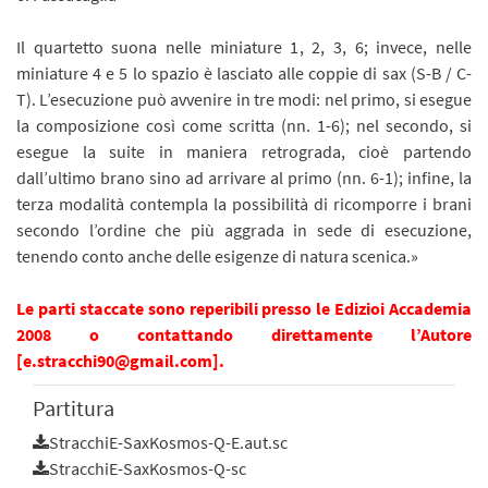
Il quartetto suona nelle miniature 1, 2, 3, 6; invece, nelle
miniature 4 e 5 lo spazio è lasciato alle coppie di sax (S-B / C-
T). L’esecuzione può avvenire in tre modi: nel primo, si esegue
la composizione così come scritta (nn. 1-6); nel secondo, si
esegue la suite in maniera retrograda, cioè partendo
dall’ultimo brano sino ad arrivare al primo (nn. 6-1); infine, la
terza modalità contempla la possibilità di ricomporre i brani
secondo l’ordine che più aggrada in sede di esecuzione,
tenendo conto anche delle esigenze di natura scenica.»
Le parti staccate sono reperibili presso le
Edizioi Accademia
2008
o contattando direttamente l’Autore
[e.stracchi90@gmail.com].
Partitura
StracchiE-SaxKosmos-Q-E.aut.sc
StracchiE-SaxKosmos-Q-sc