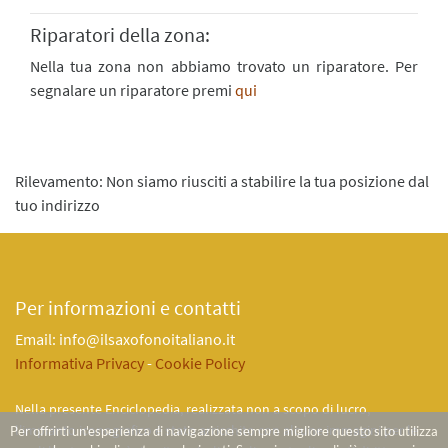
Riparatori della zona:
Nella tua zona non abbiamo trovato un riparatore. Per
segnalare un riparatore premi
qui
Rilevamento: Non siamo riusciti a stabilire la tua posizione dal
tuo indirizzo
Per informazioni e contatti
Email: info@ilsaxofonoitaliano.it
Informativa Privacy
-
Cookie Policy
Nella presente Enciclopedia, realizzata non a scopo di lucro,
l'impianto iconografico é stato arricchito con alcune immagini per le
Per offrirti un'esperienza di navigazione sempre migliore questo sito utilizza