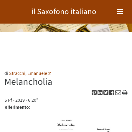
il Saxofono italiano
Toggl
navig
di
Stracchi, Emanuele
Melancholia
S
Pf
- 2019 - 6’20”
Riferimento
: