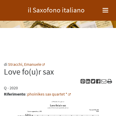
il Saxofono italiano
Toggl
navig
di
Stracchi, Emanuele
Love fo(u)r sax
Q
- 2020
Riferimento
:
phoinikes sax quartet *