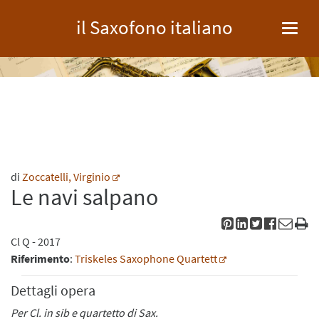
il Saxofono italiano
Toggl
navig
di
Zoccatelli, Virginio
Le navi salpano
Cl
Q
- 2017
Riferimento
:
Triskeles Saxophone Quartett
Dettagli opera
Per Cl. in sib e quartetto di Sax.