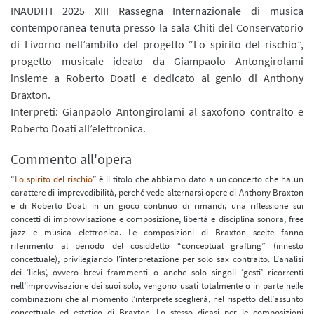
INAUDITI 2025 XIII Rassegna Internazionale di musica
contemporanea tenuta presso la sala Chiti del Conservatorio
di Livorno nell’ambito del progetto “Lo spirito del rischio”,
progetto musicale ideato da Giampaolo Antongirolami
insieme a Roberto Doati e dedicato al genio di Anthony
Braxton.
Interpreti: Gianpaolo Antongirolami al saxofono contralto e
Roberto Doati all’elettronica.
Commento all'opera
“
Lo spirito del rischio
” è il titolo che abbiamo dato a un concerto che ha un
carattere di imprevedibilità, perché vede alternarsi opere di Anthony Braxton
e di Roberto Doati in un gioco continuo di rimandi, una riflessione sui
concetti di improvvisazione e composizione, libertà e disciplina sonora, free
jazz e musica elettronica. Le composizioni di Braxton scelte fanno
riferimento al periodo del cosiddetto “conceptual grafting” (innesto
concettuale), privilegiando l’interpretazione per solo sax contralto. L’analisi
dei ‘licks’, ovvero brevi frammenti o anche solo singoli ‘gesti’ ricorrenti
nell’improvvisazione dei suoi solo, vengono usati totalmente o in parte nelle
combinazioni che al momento l’interprete sceglierà, nel rispetto dell’assunto
concettuale ed estetico di Braxton. Lo stesso dicasi per le composizioni