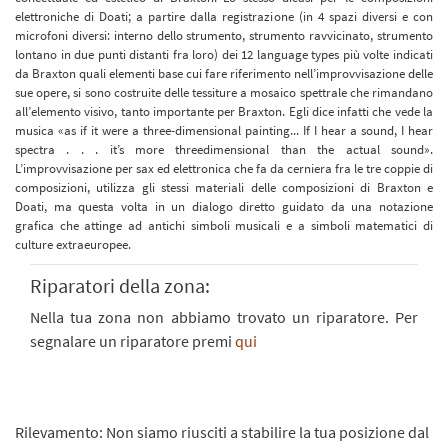
elettroniche di Doati; a partire dalla registrazione (in 4 spazi diversi e con
microfoni diversi: interno dello strumento, strumento ravvicinato, strumento
lontano in due punti distanti fra loro) dei 12 language types più volte indicati
da Braxton quali elementi base cui fare riferimento nell’improvvisazione delle
sue opere, si sono costruite delle tessiture a mosaico spettrale che rimandano
all’elemento visivo, tanto importante per Braxton. Egli dice infatti che vede la
musica «as if it were a three-dimensional painting... If I hear a sound, I hear
spectra . . . it’s more threedimensional than the actual sound».
L’improvvisazione per sax ed elettronica che fa da cerniera fra le tre coppie di
composizioni, utilizza gli stessi materiali delle composizioni di Braxton e
Doati, ma questa volta in un dialogo diretto guidato da una notazione
grafica che attinge ad antichi simboli musicali e a simboli matematici di
culture extraeuropee.
Riparatori della zona:
Nella tua zona non abbiamo trovato un riparatore. Per
segnalare un riparatore premi
qui
Rilevamento: Non siamo riusciti a stabilire la tua posizione dal