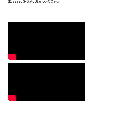
SassoG-GatoBlanco-QOa-p