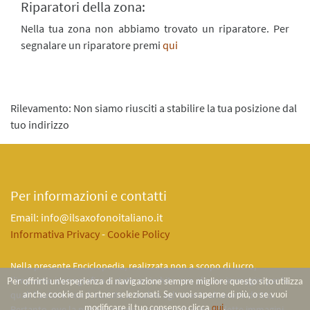
Riparatori della zona:
Nella tua zona non abbiamo trovato un riparatore. Per
segnalare un riparatore premi
qui
Rilevamento: Non siamo riusciti a stabilire la tua posizione dal
tuo indirizzo
Per informazioni e contatti
Email: info@ilsaxofonoitaliano.it
Informativa Privacy
-
Cookie Policy
Nella presente Enciclopedia, realizzata non a scopo di lucro,
l'impianto iconografico é stato arricchito con alcune immagini per le
Per offrirti un'esperienza di navigazione sempre migliore questo sito utilizza
anche cookie di partner selezionati. Se vuoi saperne di più, o se vuoi
quali l'autore non è riuscito a risalire agli eventuali aventi diritto.
modificare il tuo consenso clicca
qui
.
Pertanto, ove la pubblicazione a scopo culturale di dette immagini