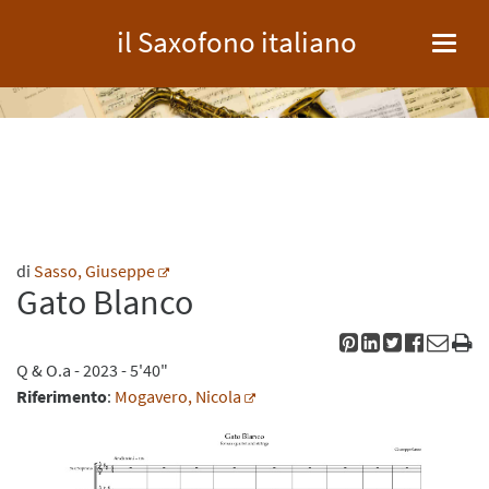
il Saxofono italiano
Toggl
navig
di
Sasso, Giuseppe
Gato Blanco
Q
&
O.a
- 2023 - 5'40"
Riferimento
:
Mogavero, Nicola