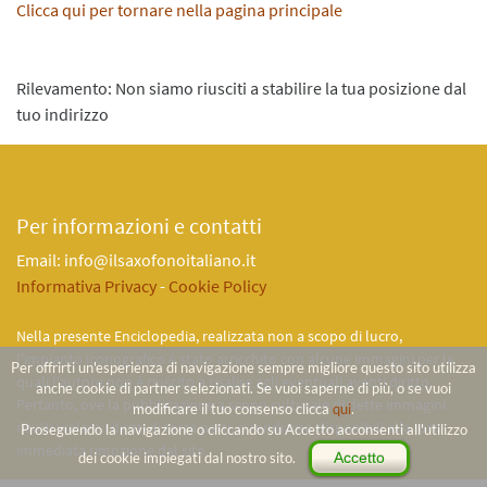
Clicca qui per tornare nella pagina principale
Rilevamento: Non siamo riusciti a stabilire la tua posizione dal
tuo indirizzo
Per informazioni e contatti
Email: info@ilsaxofonoitaliano.it
Informativa Privacy
-
Cookie Policy
Nella presente Enciclopedia, realizzata non a scopo di lucro,
l'impianto iconografico é stato arricchito con alcune immagini per le
Per offrirti un'esperienza di navigazione sempre migliore questo sito utilizza
quali l'autore non è riuscito a risalire agli eventuali aventi diritto.
anche cookie di partner selezionati. Se vuoi saperne di più, o se vuoi
Pertanto, ove la pubblicazione a scopo culturale di dette immagini
modificare il tuo consenso clicca
qui
.
risulti violare i diritti di terze parti, ci rendiamo disponibili alla loro
Proseguendo la navigazione o cliccando su Accetto acconsenti all'utilizzo
immediata rimozione dal sito.
dei cookie impiegati dal nostro sito.
Accetto