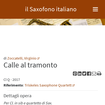
il Saxofono italiano
Toggl
navig
di
Zoccatelli, Virginio
Calle al tramonto
Cl
Q
- 2017
Riferimento
:
Triskeles Saxophone Quartett
Dettagli opera
Per Cl. in sib e quartetto di Sax.