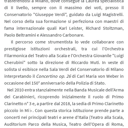
trasferendosi a Milano, dove consegue la Laurea specialistica
di II livello, sempre con il massimo dei voti, presso il
Conservatorio "Giuseppe Verdi", guidato da Luigi Magistrelli.
Nel corso della sua formazione si perfeziona con maestri di
fama internazionale quali Karl Leister, Richard Stoltzman,
Paolo Beltramini e Alessandro Carbonare.
Il percorso come strumentista lo vede collaborare con
prestigiose istituzioni orchestrali, tra cui l'Orchestra
Filarmonica del Teatro alla Scala e l'Orchestra Giovanile "Luigi
Cherubini" sotto la direzione di Riccardo Muti. In veste di
solista si esibisce nella Sala Verdi del Conservatorio di Milano
interpretando il
Concertino op. 26
di Carl Maria von Weber in
occasione del 150° anniversario della Polizia di Stato.
Nel 2010 entra stanzialmente nella Banda Musicale dell'Arma
dei Carabinieri, ricoprendo inizialmente il ruolo di Primo
Clarinetto n° 3 e, a partire dal 2018, la sedia di Primo Clarinetto
piccolo in Mi♭. Con questa storica istituzione prende parte a
concerti nei principali teatri e arene d'Italia (Teatro alla Scala,
Auditorium Parco della Musica, Teatro dell'Opera di Roma,