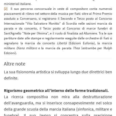
ministeriali italiane.
[2]
Il suo percorso concorsuale in veste di compositore conta numerosi
piazzamenti di rilievo nel settore della musica per fiati: oltre al Primo Premio
assoluto a Conversano, si registrano il Secondo e Terzo posto al Concorso
Internazionale "Vito Salvatore Monitto" di Scordia nelle sezioni marcia da
parata e da concerto, il Terzo posto al Concorso di marce funebri di
Sant'Agnello "Note per l'Anima", e il ruolo di finalista ad Allumiere. Tra le sue
partiture date alle stampe e regolarmente eseguite dalle orchestre di fiati si
segnalano la marcia da concerto
Libertà
(Edizioni Eufonia), la marcia
militare
Diana militare
e la marcia da parata
Thea
(entrambe per Mulph
Edizioni).
Altre note
La sua fisionomia artistica si sviluppa lungo due direttrici ben
definite.
Rigorismo geometrico all'interno delle forme tradizionali.
La ricerca compositiva non mira alla destrutturazione
dell'avanguardia, ma si inserisce consapevolmente nel solco
della grande scuola della marcia italiana (sinfonica, militare e
funebre). Il suo lavoro si concentra sulla precisione