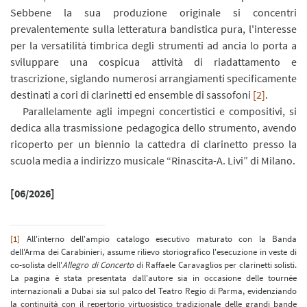
Sebbene la sua produzione originale si concentri
prevalentemente sulla letteratura bandistica pura, l'interesse
per la versatilità timbrica degli strumenti ad ancia lo porta a
sviluppare una cospicua attività di riadattamento e
trascrizione, siglando numerosi arrangiamenti specificamente
destinati a cori di clarinetti ed ensemble di sassofoni
[2]
.
Parallelamente agli impegni concertistici e compositivi, si
dedica alla trasmissione pedagogica dello strumento, avendo
ricoperto per un biennio la cattedra di clarinetto presso la
scuola media a indirizzo musicale “Rinascita-A. Livi” di Milano.
[06/2026]
[1]
All'interno dell'ampio catalogo esecutivo maturato con la Banda
dell'Arma dei Carabinieri, assume rilievo storiografico l'esecuzione in veste di
co-solista dell'
Allegro di Concerto
di Raffaele Caravaglios per clarinetti solisti.
La pagina è stata presentata dall'autore sia in occasione delle tournée
internazionali a Dubai sia sul palco del Teatro Regio di Parma, evidenziando
la continuità con il repertorio virtuosistico tradizionale delle grandi bande