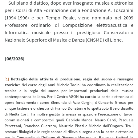
Sul piano didattico, dopo aver insegnato musica elettronica
per i Corsi di Alta Formazione della Fondazione A. Toscanini
(1994-1996) e per Tempo Reale, viene nominato nel 2009
Professore ordinario di Composizione elettroacustica e
Informatica musicale presso il prestigioso Conservatorio
Nazionale Superiore di Musica e Danza (CNSMD) di Lione.
[06/2026]
[1]
Dettaglio delle attività di produzione, regia del suono e rassegne
storiche:
Nel corso degli anni Michele Tadini ha coordinato la realizzazione
tecnica e la regia del suono per importanti produzioni della musica
contemporanea italiana. Per il Centro AGON ha curato la parte elettronica di
opere fondamentali come Blimunda di Azio Corghi, il Concerto Grosso per
cinque tastiere e orchestra di Franco Donatoni e lo spettacolo Il velo dissolto
di Mietta Corli. Ha inoltre gestito la messa in spazio e l'esecuzione di lavori
commissionati a compositori quali Gabriele Manca, Mauro Cardi, Pasquale
Perezzani, Francisco Guerrero, Maurizio Pisati e Michele dall'Ongaro. Tra i
restauri filologici e le regie sonore di rilievo si segnalano la parte elettronica
per la Commedia dell'Inferno di Giacomo Manzoni al Ravenna Festival, la