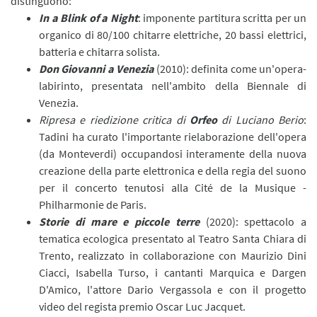
distinguono:
In a Blink of a Night
: imponente partitura scritta per un
organico di 80/100 chitarre elettriche, 20 bassi elettrici,
batteria e chitarra solista.
Don Giovanni a Venezia
(2010): definita come un'opera-
labirinto, presentata nell'ambito della Biennale di
Venezia.
Ripresa e riedizione critica di
Orfeo
di Luciano Berio
:
Tadini ha curato l'importante rielaborazione dell'opera
(da Monteverdi) occupandosi interamente della nuova
creazione della parte elettronica e della regia del suono
per il concerto tenutosi alla Cité de la Musique -
Philharmonie de Paris.
Storie di mare e piccole terre
(2020): spettacolo a
tematica ecologica presentato al Teatro Santa Chiara di
Trento, realizzato in collaborazione con Maurizio Dini
Ciacci, Isabella Turso, i cantanti Marquica e Dargen
D'Amico, l'attore Dario Vergassola e con il progetto
video del regista premio Oscar Luc Jacquet.