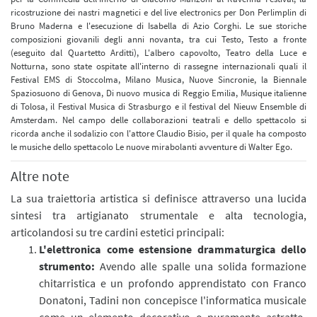
ricostruzione dei nastri magnetici e del live electronics per Don Perlimplin di
Bruno Maderna e l'esecuzione di Isabella di Azio Corghi. Le sue storiche
composizioni giovanili degli anni novanta, tra cui Testo, Testo a fronte
(eseguito dal Quartetto Arditti), L'albero capovolto, Teatro della Luce e
Notturna, sono state ospitate all'interno di rassegne internazionali quali il
Festival EMS di Stoccolma, Milano Musica, Nuove Sincronie, la Biennale
Spaziosuono di Genova, Di nuovo musica di Reggio Emilia, Musique italienne
di Tolosa, il Festival Musica di Strasburgo e il festival del Nieuw Ensemble di
Amsterdam. Nel campo delle collaborazioni teatrali e dello spettacolo si
ricorda anche il sodalizio con l'attore Claudio Bisio, per il quale ha composto
le musiche dello spettacolo Le nuove mirabolanti avventure di Walter Ego.
Altre note
La sua traiettoria artistica si definisce attraverso una lucida
sintesi tra artigianato strumentale e alta tecnologia,
articolandosi su tre cardini estetici principali:
L'elettronica come estensione drammaturgica dello
strumento:
Avendo alle spalle una solida formazione
chitarristica e un profondo apprendistato con Franco
Donatoni, Tadini non concepisce l'informatica musicale
come un elemento decorativo o puramente astratto.