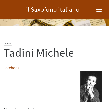
il Saxofono italiano
Toggl
navig
autore
Tadini Michele
Facebook