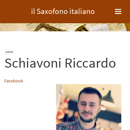
il Saxofono italiano
Toggl
navig
autore
Schiavoni Riccardo
Facebook