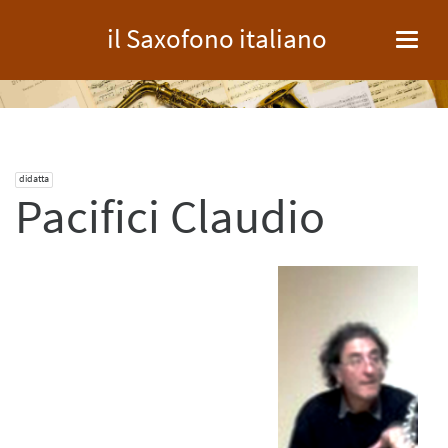
il Saxofono italiano
Toggl
navig
didatta
Pacifici Claudio