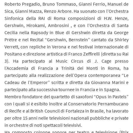
Roberto Pregadio, Bruno Tommaso, Gianni Ferrio, Manuel de
Sica, Gianni Mazza, Renzo Arbore. Ha suonato con l’Orchestra
Sinfonica della RAI di Roma composizioni di H.W. Henze,
Gershwin, Hirokami, Ambrosini , e con l’Orchestra di Santa
Cecilia nella Rapsody in Blue di Gershwin diretta da George
Prètre e nel Recital “Gershwin, Bernstein” cantato da Shirley
Verrett, con repliche in Verona e nel festival internazionale di
Positano e direzione artistica di Franco Zeffirelli (diretta su Rai
3). Ha partecipato al Music Circus di J. Cage presso
l’Accademia di Francia a Trinità dei Monti in Roma, ha
partecipato alla realizzazione dell’Opera contemporanea “Le
Cadeau de l’Emperor” scritta e diretta da Giovanna Marini e
partecipato alla successiva tournee in Francia e in Spagna.
Membro fondatore del quartetto di saxofoni “Opus in Pastels”
con i quali si è esibito inoltre al Conservatorio Pernambucano
di Recife e al British Council di Fortaleza in Brasile, ha lavorato
per oltre 15 anni nelle televisioni nazionali pubbliche e private
in orchestre di noti spettacoli televisivi.
Ha composto colonne sonore per teatro e televisione (Prix