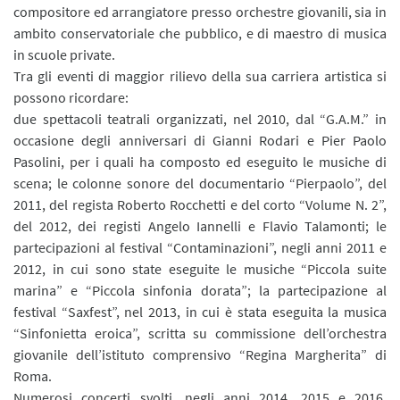
compositore ed arrangiatore presso orchestre giovanili, sia in
ambito conservatoriale che pubblico, e di maestro di musica
in scuole private.
Tra gli eventi di maggior rilievo della sua carriera artistica si
possono ricordare:
due spettacoli teatrali organizzati, nel 2010, dal “G.A.M.” in
occasione degli anniversari di Gianni Rodari e Pier Paolo
Pasolini, per i quali ha composto ed eseguito le musiche di
scena; le colonne sonore del documentario “Pierpaolo”, del
2011, del regista Roberto Rocchetti e del corto “Volume N. 2”,
del 2012, dei registi Angelo Iannelli e Flavio Talamonti; le
partecipazioni al festival “Contaminazioni”, negli anni 2011 e
2012, in cui sono state eseguite le musiche “Piccola suite
marina” e “Piccola sinfonia dorata”; la partecipazione al
festival “Saxfest”, nel 2013, in cui è stata eseguita la musica
“Sinfonietta eroica”, scritta su commissione dell’orchestra
giovanile dell’istituto comprensivo “Regina Margherita” di
Roma.
Numerosi concerti svolti, negli anni 2014, 2015 e 2016,