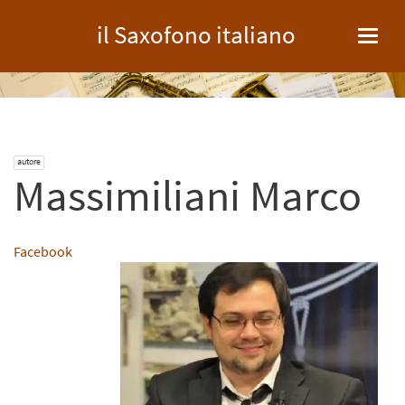
il Saxofono italiano
Toggl
navig
autore
Massimiliani Marco
Facebook