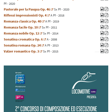
Pf
- 2020
Pastorale per la Pasqua Op. 46
Sx
Pf
- 2020
Riflessi impressionisti Op. 4
A
Pf
- 2018
Romanza classica Op. 40
A
Pf
- 2019
Romanza facile Op. 10
Sx
Pf
- 2011
Romanza nobile Op. 12
Sx
Pf
- 2014
Sonatina cromatica Op. 6
A
- 2008
Sonatina romana Op. 24
A
Pf
- 2013
Valzer romantico Op. 3
Sx
Pf
- 2015