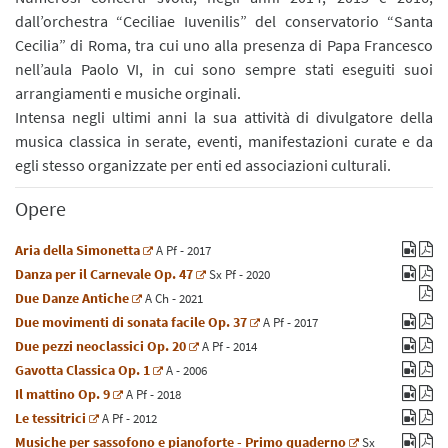
dall’orchestra “Ceciliae Iuvenilis” del conservatorio “Santa
Cecilia” di Roma, tra cui uno alla presenza di Papa Francesco
nell’aula Paolo VI, in cui sono sempre stati eseguiti suoi
arrangiamenti e musiche orginali.
Intensa negli ultimi anni la sua attività di divulgatore della
musica classica in serate, eventi, manifestazioni curate e da
egli stesso organizzate per enti ed associazioni culturali.
Opere
Aria della Simonetta
A
Pf
- 2017
Danza per il Carnevale Op. 47
Sx
Pf
- 2020
Due Danze Antiche
A
Ch
- 2021
Due movimenti di sonata facile Op. 37
A
Pf
- 2017
Due pezzi neoclassici Op. 20
A
Pf
- 2014
Gavotta Classica Op. 1
A
- 2006
Il mattino Op. 9
A
Pf
- 2018
Le tessitrici
A
Pf
- 2012
Musiche per sassofono e pianoforte - Primo quaderno
Sx