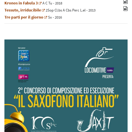
Kronos in Fabula 3
A
C
Tu
- 2018
Tessuto, irriducibile
2
Sop
Cl.bs
A
Cbs
Perc
L.el
- 2013
Tre parti per il giorno
Sx
- 2016