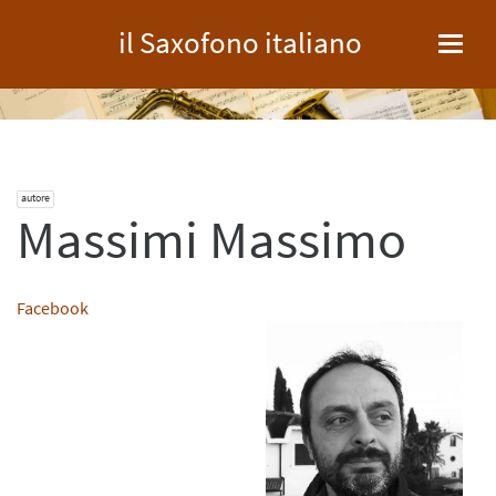
il Saxofono italiano
Toggl
navig
autore
Massimi Massimo
Facebook