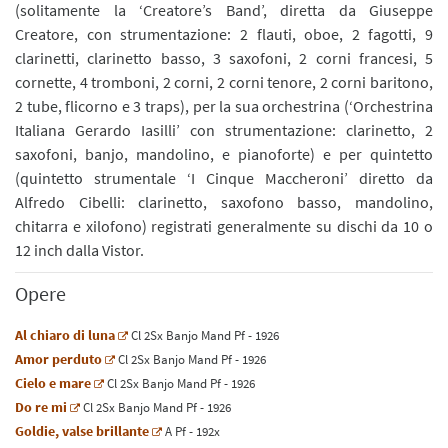
(solitamente la ‘Creatore’s Band’, diretta da Giuseppe
Creatore, con strumentazione: 2 flauti, oboe, 2 fagotti, 9
clarinetti, clarinetto basso, 3 saxofoni, 2 corni francesi, 5
cornette, 4 tromboni, 2 corni, 2 corni tenore, 2 corni baritono,
2 tube, flicorno e 3 traps), per la sua orchestrina (‘Orchestrina
Italiana Gerardo Iasilli’ con strumentazione: clarinetto, 2
saxofoni, banjo, mandolino, e pianoforte) e per quintetto
(quintetto strumentale ‘I Cinque Maccheroni’ diretto da
Alfredo Cibelli: clarinetto, saxofono basso, mandolino,
chitarra e xilofono) registrati generalmente su dischi da 10 o
12 inch dalla Vistor.
Opere
Al chiaro di luna
Cl
2
Sx
Banjo
Mand
Pf
- 1926
Amor perduto
Cl
2
Sx
Banjo
Mand
Pf
- 1926
Cielo e mare
Cl
2
Sx
Banjo
Mand
Pf
- 1926
Do re mi
Cl
2
Sx
Banjo
Mand
Pf
- 1926
Goldie, valse brillante
A
Pf
- 192x