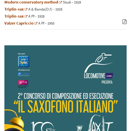
Modern conservatory method
Studi
- 1928
Triplin-sax
A
&
Banda(O.f)
- 1928
Triplin-sax
A
Pf
- 1928
Valzer Capriccio
A
Pf
- 1955