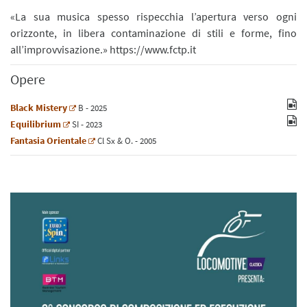
«La sua musica spesso rispecchia l’apertura verso ogni
orizzonte, in libera contaminazione di stili e forme, fino
all’improvvisazione.» https://www.fctp.it
Opere
Black Mistery
B
- 2025
Equilibrium
SI
- 2023
Fantasia Orientale
Cl
Sx
&
O.
- 2005