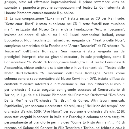
gruppo, oltre ad effettuare improvvisazioni. Il primo settembre 2023 ha
suonato al pianoforte proprie composizioni nel Teatro La Confraternita di
Limone Piemonte entusiasmando il pubblico.
[2]
La sua composizione “Luxanimae” è stata incisa su CD per Rai Trade.
“Sette cuori liberi” è stato pubblicato nel CD “I sette fratelli non muoiono
mai”, realizzato dal Museo Cervi e dalla Fondazione “Arturo Toscanini”,
insieme ad opere di alcuni tra i più illustri compositori italiani, come
Boccadoro, Nidi, Facchinetti, Talmelli, ed eseguito dal "Teatro delle Note",
complesso cameristico della Fondazione “Arturo Toscanini” dell’Orchestra “A.
Toscanini” dell’Emilia Romagna. Sua musica è stata eseguita sia da
prestigiosi interpreti che da giovani esecutori, in sale prestigiose, come il
Conservatorio “G. Verdi” di Torino, diversi teatri, tra cui il Teatro Comunale di
Alessandria, chiese antiche e sale storiche e in vari concerti dal “Teatro delle
Note” dell’Orchestra “A. Toscanini” dell’Emilia Romagna. Scelta come
colonna sonora rappresentativa del Museo Cervi in un DVD, è stata diffusa da
emittenti televisive satellitari e in televisione su Rai Uno. “Ritorno al volo...”
per orchestra è stata eseguita con grande successo al Conservatorio di
Torino, in Liguria e a Limone Piemonte dall’Ensemble Orchestral “Des Alpes
De la Mer” e dall’Orchestra “B. Bruni” di Cuneo. Altri lavori musicali,
Symbiotika”, per soprano e orchestra d’archi, 2008; “Nell’Iride del tempo” per
orchestra d’archi, 2009; “Ave Maria”, per soprano e orchestra d’archi, 2010;
sono stati eseguiti in concerti in Italia e in Francia; la colonna sonora eseguita
personalmente al pianoforte per il video “Come to Risto Amman”… Più di
recente, nel Salone dei Concerti in Villa Tesoriera a Torino, nel febbraio 2023 è