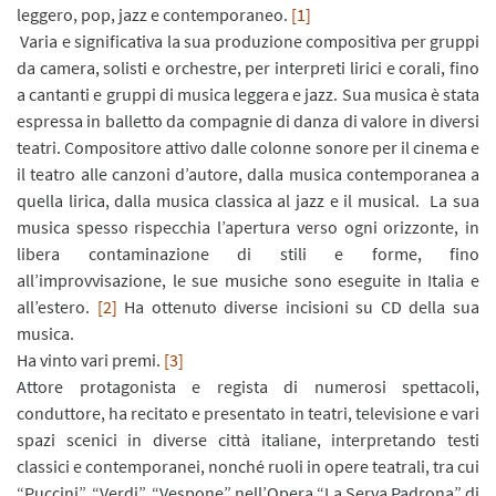
leggero, pop, jazz e contemporaneo.
[1]
Varia e significativa la sua produzione compositiva per gruppi
da camera, solisti e orchestre, per interpreti lirici e corali, fino
a cantanti e gruppi di musica leggera e jazz. Sua musica è stata
espressa in balletto da compagnie di danza di valore in diversi
teatri. Compositore attivo dalle colonne sonore per il cinema e
il teatro alle canzoni d’autore, dalla musica contemporanea a
quella lirica, dalla musica classica al jazz e il musical. La sua
musica spesso rispecchia l’apertura verso ogni orizzonte, in
libera contaminazione di stili e forme, fino
all’improvvisazione, le sue musiche sono eseguite in Italia e
all’estero.
[2]
Ha ottenuto diverse incisioni su CD della sua
musica.
Ha vinto vari premi.
[3]
Attore protagonista e regista di numerosi spettacoli,
conduttore, ha recitato e presentato in teatri, televisione e vari
spazi scenici in diverse città italiane, interpretando testi
classici e contemporanei, nonché ruoli in opere teatrali, tra cui
“Puccini”, “Verdi”, “Vespone” nell’Opera “La Serva Padrona” di