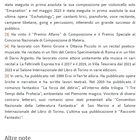
stata eseguita in prima assoluta la sua composizione per violoncello solo
“Emanation” e nel maggio 2023 è stata eseguita in prima assoluta la sua
ultima opera “Eschatology”, per cantanti lirici, pianoforte, voce recitante,
campane tibetane, gong e percussioni, ottenendo un grande successo di
pubblico.
[3]
Ha vinto il “Premio Alfano” di Composizione e il Premio Speciale al
Concorso Nazionale di Composizione di Matera.
[4]
Ha lavorato con Remo Girone e Ottavia Piccolo in un recital poetico-
musicale. Ha recitato in un film del Centro Sperimentale di Roma e in un film
di Dario Argento. Ha lavorato come attore unitamente alla musica in vari
recital a La Feltrinelli Express tra il 2017 e il 2019, in Villa Tesoriera dal 2021 al
2023 e al Salone Internazionale del Libro di Torino in varie edizioni.
[5]
In versi, ha pubblicato nel 1989 Eroi in'fan'te allora. Ha pubblicato opere
liriche e narrative e ha scritto lavori teatrali. Nel 2003 ha pubblicato il
romanzo fantastico “La forza del delirio”, all’interno della trilogia “I Tre
Tempi della Profezia”, ambientato nel Piemonte magico. Vincitore di diversi
concorsi letterari, suoi romanzi sono stati presentati alla “Convention
Nazionale della Letteratura Fantastica” di San Marino e al Salone
Internazionale del Libro di Torino. L’ultima sua pubblicazione è “Racconti
Fantastici”.
Altre note