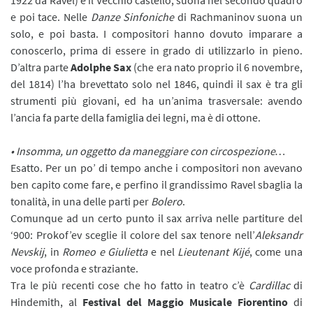
e poi tace. Nelle
Danze Sinfoniche
di Rachmaninov suona un
solo, e poi basta. I compositori hanno dovuto imparare a
conoscerlo, prima di essere in grado di utilizzarlo in pieno.
D’altra parte
Adolphe Sax
(che era nato proprio il 6 novembre,
del 1814) l’ha brevettato solo nel 1846, quindi il sax è tra gli
strumenti più giovani, ed ha un’anima trasversale: avendo
l’ancia fa parte della famiglia dei legni, ma è di ottone.
• Insomma, un oggetto da maneggiare con circospezione…
Esatto. Per un po’ di tempo anche i compositori non avevano
ben capito come fare, e perfino il grandissimo Ravel sbaglia la
tonalità, in una delle parti per
Bolero
.
Comunque ad un certo punto il sax arriva nelle partiture del
‘900: Prokof’ev sceglie il colore del sax tenore nell’
Aleksandr
Nevskij
, in
Romeo e Giulietta
e nel
Lieutenant Kijé
, come una
voce profonda e straziante.
Tra le più recenti cose che ho fatto in teatro c’è
Cardillac
di
Hindemith, al
Festival del Maggio Musicale Fiorentino
di