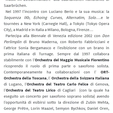
Saarbrüchen.
Nel 1997 l’incontro con Luciano Berio e la sua musica: la
Sequenza IXb
,
Echoing Curves
,
Alternatim
,
Solo
….e le
tournées a New York (Carnegie Hall), a Tokyio (Tokyo Opera
City), a Madrid e in Italia a Milano, Bologna, Firenze…
Partecipa alla Biennale di Venezia edizione 2002 con
Don
Perlimplin
di Bruno Maderna, con Roberto Fabbricciani e
l’attrice Sonia Bergamasco e l’esibizione con un brano in
prima italiana di Turnage. Sempre dal 1997 collabora
stabilmente con l’
Orchestra del Maggio Musicale Fiorentino
ricoprendo il ruolo di prima parte o saxofono solista.
Contemporaneamente ha collaborazioni con l’
ORT-
Orchestra della Toscana
, l’
Orchestra della Svizzera Italiana
di Lugano, l’
Orchestra del Teatro Carlo Felice
di Genova,
l’
Orchestra del Teatro Lirico
di Cagliari (con la quale ha
eseguito un concerto per saxofono soprano solista) avendo
l’opportunità di esibirsi sotto la direzione di Zubin Mehta,
George Prêtre, Lorin Maazel, Semyon Bychkov, Daniel Oren,