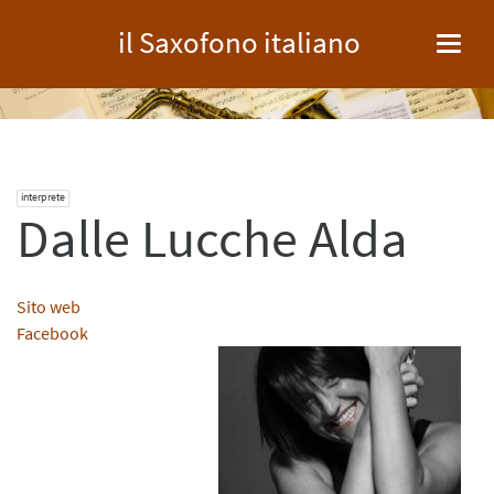
il Saxofono italiano
Toggl
navig
interprete
Dalle Lucche Alda
Sito web
Facebook