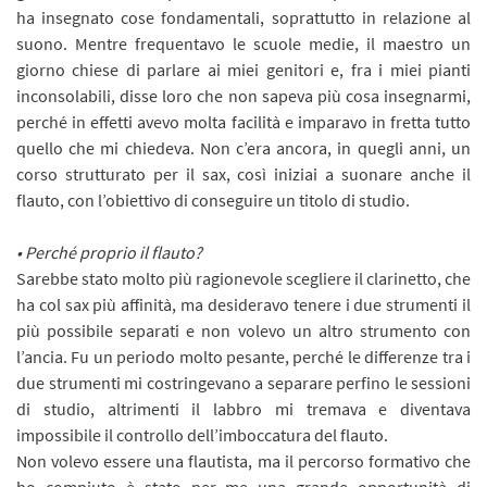
ha insegnato cose fondamentali, soprattutto in relazione al
suono. Mentre frequentavo le scuole medie, il maestro un
giorno chiese di parlare ai miei genitori e, fra i miei pianti
inconsolabili, disse loro che non sapeva più cosa insegnarmi,
perché in effetti avevo molta facilità e imparavo in fretta tutto
quello che mi chiedeva. Non c’era ancora, in quegli anni, un
corso strutturato per il sax, così iniziai a suonare anche il
flauto, con l’obiettivo di conseguire un titolo di studio.
• Perché proprio il flauto?
Sarebbe stato molto più ragionevole scegliere il clarinetto, che
ha col sax più affinità, ma desideravo tenere i due strumenti il
più possibile separati e non volevo un altro strumento con
l’ancia. Fu un periodo molto pesante, perché le differenze tra i
due strumenti mi costringevano a separare perfino le sessioni
di studio, altrimenti il labbro mi tremava e diventava
impossibile il controllo dell’imboccatura del flauto.
Non volevo essere una flautista, ma il percorso formativo che
ho compiuto è stato per me una grande opportunità di