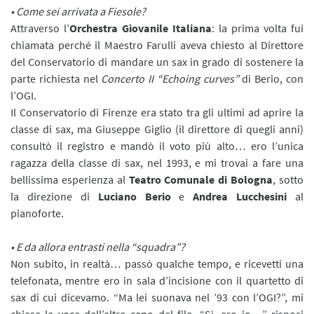
• Come sei arrivata a Fiesole?
Attraverso l’
Orchestra Giovanile Italiana
: la prima volta fui
chiamata perché il Maestro Farulli aveva chiesto al Direttore
del Conservatorio di mandare un sax in grado di sostenere la
parte richiesta nel
Concerto II “Echoing curves”
di Berio, con
l’OGI.
Il Conservatorio di Firenze era stato tra gli ultimi ad aprire la
classe di sax, ma Giuseppe Giglio (il direttore di quegli anni)
consultò il registro e mandò il voto più alto… ero l’unica
ragazza della classe di sax, nel 1993, e mi trovai a fare una
bellissima esperienza al
Teatro Comunale di Bologna
, sotto
la direzione di
Luciano Berio
e
Andrea Lucchesini
al
pianoforte.
• E da allora entrasti nella “squadra”?
Non subito, in realtà… passò qualche tempo, e ricevetti una
telefonata, mentre ero in sala d’incisione con il quartetto di
sax di cui dicevamo. “Ma lei suonava nel ’93 con l’OGI?”, mi
chiese la voce dall’altro capo del filo, “Sì, ero io…” risposi