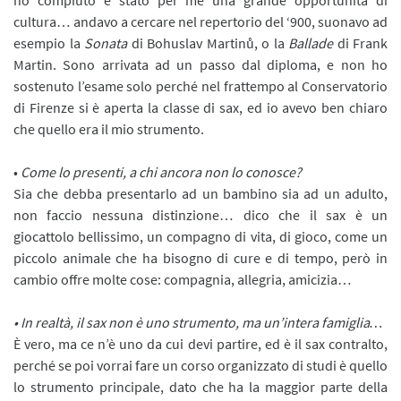
cultura… andavo a cercare nel repertorio del ‘900, suonavo ad
esempio la
Sonata
di Bohuslav Martinů, o la
Ballade
di Frank
Martin. Sono arrivata ad un passo dal diploma, e non ho
sostenuto l’esame solo perché nel frattempo al Conservatorio
di Firenze si è aperta la classe di sax, ed io avevo ben chiaro
che quello era il mio strumento.
•
Come lo presenti, a chi ancora non lo conosce?
Sia che debba presentarlo ad un bambino sia ad un adulto,
non faccio nessuna distinzione… dico che il sax è un
giocattolo bellissimo, un compagno di vita, di gioco, come un
piccolo animale che ha bisogno di cure e di tempo, però in
cambio offre molte cose: compagnia, allegria, amicizia…
• In realtà, il sax non è uno strumento, ma un’intera famiglia…
È vero, ma ce n’è uno da cui devi partire, ed è il sax contralto,
perché se poi vorrai fare un corso organizzato di studi è quello
lo strumento principale, dato che ha la maggior parte della