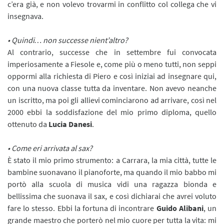
c’era già, e non volevo trovarmi in conflitto col collega che vi
insegnava.
• Quindi… non successe nient’altro?
Al contrario, successe che in settembre fui convocata
imperiosamente a Fiesole e, come più o meno tutti, non seppi
oppormi alla richiesta di Piero e così iniziai ad insegnare qui,
con una nuova classe tutta da inventare. Non avevo neanche
un iscritto, ma poi gli allievi cominciarono ad arrivare, così nel
2000 ebbi la soddisfazione del mio primo diploma, quello
ottenuto da
Lucia Danesi
.
• Come eri arrivata al sax?
È stato il mio primo strumento: a Carrara, la mia città, tutte le
bambine suonavano il pianoforte, ma quando il mio babbo mi
portò alla scuola di musica vidi una ragazza bionda e
bellissima che suonava il sax, e così dichiarai che avrei voluto
fare lo stesso. Ebbi la fortuna di incontrare
Guido Alibani
, un
grande maestro che porterò nel mio cuore per tutta la vita: mi