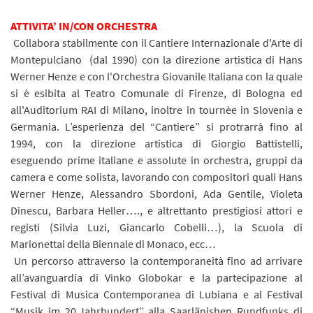
ATTIVITA’ IN/CON ORCHESTRA
Collabora stabilmente con il Cantiere Internazionale d'Arte di
Montepulciano (dal 1990) con la direzione artistica di Hans
Werner Henze e con l'Orchestra Giovanile Italiana con la quale
si è esibita al Teatro Comunale di Firenze, di Bologna ed
all'Auditorium RAI di Milano, inoltre in tournèe in Slovenia e
Germania. L’esperienza del “Cantiere” si protrarrà fino al
1994, con la direzione artistica di Giorgio Battistelli,
eseguendo prime italiane e assolute in orchestra, gruppi da
camera e come solista, lavorando con compositori quali Hans
Werner Henze, Alessandro Sbordoni, Ada Gentile, Violeta
Dinescu, Barbara Heller…., e altrettanto prestigiosi attori e
registi (Silvia Luzi, Giancarlo Cobelli…), la Scuola di
Marionettai della Biennale di Monaco, ecc…
Un percorso attraverso la contemporaneità fino ad arrivare
all’avanguardia di Vinko Globokar e la partecipazione al
Festival di Musica Contemporanea di Lubiana e al Festival
“Musik im 20.Jahrhundert” alla Saarlänishen Rundfunks di