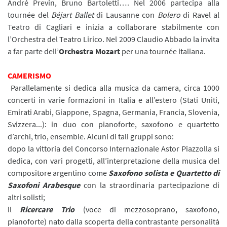
André Previn, Bruno Bartoletti…. Nel 2006 partecipa alla
tournée del
Béjart Ballet
di Lausanne con
Bolero
di Ravel al
Teatro di Cagliari e inizia a collaborare stabilmente con
l’Orchestra del Teatro Lirico. Nel 2009 Claudio Abbado la invita
a far parte dell’
Orchestra Mozart
per una tournée italiana.
CAMERISMO
Parallelamente si dedica alla musica da camera, circa 1000
concerti in varie formazioni in Italia e all’estero (Stati Uniti,
Emirati Arabi, Giappone, Spagna, Germania, Francia, Slovenia,
Svizzera...): in duo con pianoforte, saxofono e quartetto
d’archi, trio, ensemble. Alcuni di tali gruppi sono:
dopo la vittoria del Concorso Internazionale Astor Piazzolla si
dedica, con vari progetti, all’interpretazione della musica del
compositore argentino come
Saxofono solista e Quartetto di
Saxofoni Arabesque
con la straordinaria partecipazione di
altri solisti;
il
Ricercare Trio
(voce di mezzosoprano, saxofono,
pianoforte) nato dalla scoperta della contrastante personalità