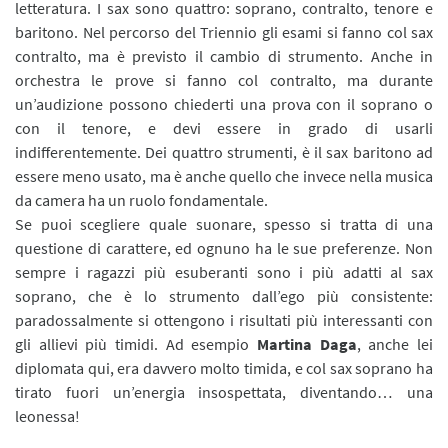
letteratura. I sax sono quattro: soprano, contralto, tenore e
baritono. Nel percorso del Triennio gli esami si fanno col sax
contralto, ma è previsto il cambio di strumento. Anche in
orchestra le prove si fanno col contralto, ma durante
un’audizione possono chiederti una prova con il soprano o
con il tenore, e devi essere in grado di usarli
indifferentemente. Dei quattro strumenti, è il sax baritono ad
essere meno usato, ma è anche quello che invece nella musica
da camera ha un ruolo fondamentale.
Se puoi scegliere quale suonare, spesso si tratta di una
questione di carattere, ed ognuno ha le sue preferenze. Non
sempre i ragazzi più esuberanti sono i più adatti al sax
soprano, che è lo strumento dall’ego più consistente:
paradossalmente si ottengono i risultati più interessanti con
gli allievi più timidi. Ad esempio
Martina Daga
, anche lei
diplomata qui, era davvero molto timida, e col sax soprano ha
tirato fuori un’energia insospettata, diventando… una
leonessa!