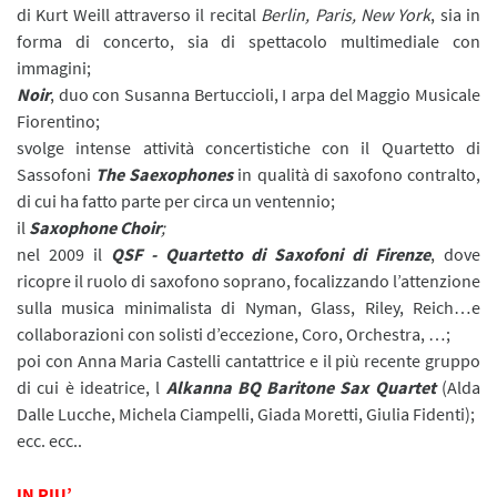
di Kurt Weill attraverso il recital
Berlin, Paris, New York
, sia in
forma di concerto, sia di spettacolo multimediale con
immagini;
Noir
, duo con Susanna Bertuccioli, I arpa del Maggio Musicale
Fiorentino;
svolge intense attività concertistiche con il Quartetto di
Sassofoni
The Saexophones
in qualità di saxofono contralto,
di cui ha fatto parte per circa un ventennio;
il
Saxophone Choir
;
nel 2009 il
QSF - Quartetto di Saxofoni di Firenze
, dove
ricopre il ruolo di saxofono soprano, focalizzando l’attenzione
sulla musica minimalista di Nyman, Glass, Riley, Reich…e
collaborazioni con solisti d’eccezione, Coro, Orchestra, …;
poi con Anna Maria Castelli cantattrice e il più recente gruppo
di cui è ideatrice, l
Alkanna BQ Baritone Sax Quartet
(Alda
Dalle Lucche, Michela Ciampelli, Giada Moretti, Giulia Fidenti);
ecc. ecc..
IN PIU’…