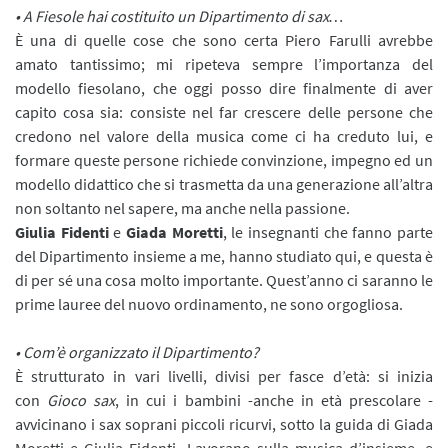
• A Fiesole hai costituito un Dipartimento di sax…
È una di quelle cose che sono certa Piero Farulli avrebbe
amato tantissimo; mi ripeteva sempre l’importanza del
modello fiesolano, che oggi posso dire finalmente di aver
capito cosa sia: consiste nel far crescere delle persone che
credono nel valore della musica come ci ha creduto lui, e
formare queste persone richiede convinzione, impegno ed un
modello didattico che si trasmetta da una generazione all’altra
non soltanto nel sapere, ma anche nella passione.
Giulia Fidenti
e
Giada Moretti
, le insegnanti che fanno parte
del Dipartimento insieme a me, hanno studiato qui, e questa è
di per sé una cosa molto importante. Quest’anno ci saranno le
prime lauree del nuovo ordinamento, ne sono orgogliosa.
• Com’è organizzato il Dipartimento?
È strutturato in vari livelli, divisi per fasce d’età: si inizia
con
Gioco sax
, in cui i bambini -anche in età prescolare -
avvicinano i sax soprani piccoli ricurvi, sotto la guida di Giada
Moretti e Giulia Fidenti. Lavorano sulla musica d’insieme, e