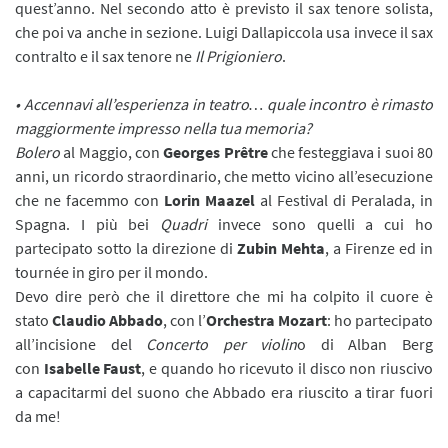
quest’anno. Nel secondo atto è previsto il sax tenore solista,
che poi va anche in sezione. Luigi Dallapiccola usa invece il sax
contralto e il sax tenore ne
Il Prigioniero
.
• Accennavi all’esperienza in teatro… quale incontro è rimasto
maggiormente impresso nella tua memoria?
Bolero
al Maggio, con
Georges Prêtre
che festeggiava i suoi 80
anni, un ricordo straordinario, che metto vicino all’esecuzione
che ne facemmo con
Lorin Maazel
al Festival di Peralada, in
Spagna. I più bei
Quadri
invece sono quelli a cui ho
partecipato sotto la direzione di
Zubin Mehta
, a Firenze ed in
tournée in giro per il mondo.
Devo dire però che il direttore che mi ha colpito il cuore è
stato
Claudio Abbado
, con l’
Orchestra Mozart
: ho partecipato
all’incisione del
Concerto per violin
o di Alban Berg
con
Isabelle Faust
, e quando ho ricevuto il disco non riuscivo
a capacitarmi del suono che Abbado era riuscito a tirar fuori
da me!