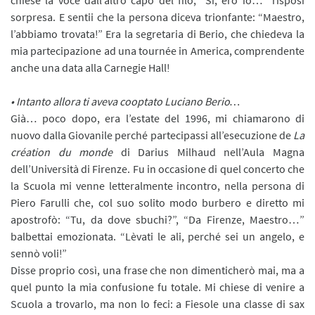
sorpresa. E sentii che la persona diceva trionfante: “Maestro,
l’abbiamo trovata!” Era la segretaria di Berio, che chiedeva la
mia partecipazione ad una tournée in America, comprendente
anche una data alla Carnegie Hall!
• Intanto allora ti aveva cooptato Luciano Berio…
Già… poco dopo, era l’estate del 1996, mi chiamarono di
nuovo dalla Giovanile perché partecipassi all’esecuzione de
La
création du monde
di Darius Milhaud nell’Aula Magna
dell’Università di Firenze. Fu in occasione di quel concerto che
la Scuola mi venne letteralmente incontro, nella persona di
Piero Farulli che, col suo solito modo burbero e diretto mi
apostrofò: “Tu, da dove sbuchi?”, “Da Firenze, Maestro…”
balbettai emozionata. “Lèvati le ali, perché sei un angelo, e
sennò voli!”
Disse proprio così, una frase che non dimenticherò mai, ma a
quel punto la mia confusione fu totale. Mi chiese di venire a
Scuola a trovarlo, ma non lo feci: a Fiesole una classe di sax