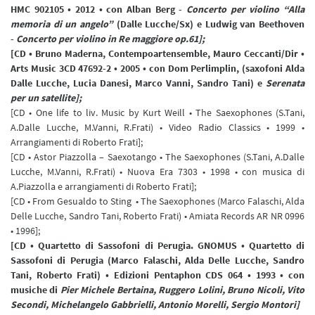
HMC 902105 • 2012 • con Alban Berg -
Concerto per violino “Alla
memoria di un angelo”
(Dalle Lucche/Sx) e Ludwig van Beethoven
-
Concerto per violino in Re maggiore op.61];
[CD • Bruno Maderna, Contempoartensemble, Mauro Ceccanti/Dir •
Arts Music 3CD 47692-2 • 2005 • con Dom Perlimplin, (saxofoni Alda
Dalle Lucche, Lucia Danesi, Marco Vanni, Sandro Tani) e
Serenata
per un satellite];
[CD • One life to liv. Music by Kurt Weill • The Saexophones (S.Tani,
A.Dalle Lucche, M.Vanni, R.Frati) • Video Radio Classics • 1999 •
Arrangiamenti di Roberto Frati];
[CD • Astor Piazzolla – Saexotango • The Saexophones (S.Tani, A.Dalle
Lucche, M.Vanni, R.Frati) • Nuova Era 7303 • 1998 • con musica di
A.Piazzolla e arrangiamenti di Roberto Frati];
[CD • From Gesualdo to Sting • The Saexophones (Marco Falaschi, Alda
Delle Lucche, Sandro Tani, Roberto Frati) • Amiata Records AR NR 0996
• 1996];
[CD • Quartetto di Sassofoni di Perugia. GNOMUS • Quartetto di
Sassofoni di Perugia (Marco Falaschi, Alda Delle Lucche, Sandro
Tani, Roberto Frati) • Edizioni Pentaphon CDS 064 • 1993 • con
musiche di
Pier Michele Bertaina
,
Ruggero Lolini
,
Bruno Nicoli
,
Vito
Secondi
,
Michelangelo Gabbrielli
,
Antonio Morelli
,
Sergio Montori]