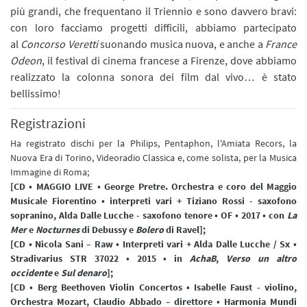
più grandi, che frequentano il Triennio e sono davvero bravi:
con loro facciamo progetti difficili, abbiamo partecipato
al
Concorso Veretti
suonando musica nuova, e anche a
France
Odeon
, il festival di cinema francese a Firenze, dove abbiamo
realizzato la colonna sonora dei film dal vivo… è stato
bellissimo!
Registrazioni
Ha registrato dischi per la Philips, Pentaphon, l'Amiata Recors, la
Nuova Era di Torino, Videoradio Classica e, come solista, per la Musica
Immagine di Roma;
[CD • MAGGIO LIVE • George Pretre. Orchestra e coro del Maggio
Musicale Fiorentino • interpreti vari +
Tiziano Rossi -
saxofono
sopranino,
Alda Dalle Lucche -
saxofono tenore
• OF • 2017 • con
La
Mer
e
Nocturnes
di Debussy e
Bolero
di Ravel];
[CD • Nicola Sani ‎– Raw • Interpreti vari + Alda Dalle Lucche / Sx •
Stradivarius STR 37022 • 2015 • in
AchaB
,
Verso un altro
occidente
e
Sul denaro
];
[CD • Berg Beethoven Violin Concertos • Isabelle Faust - violino,
Orchestra Mozart, Claudio Abbado – direttore • Harmonia Mundi