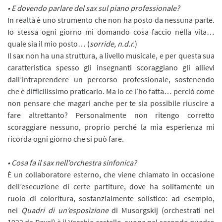
• E dovendo parlare del sax sul piano professionale?
In realtà è uno strumento che non ha posto da nessuna parte.
Io stessa ogni giorno mi domando cosa faccio nella vita…
quale sia il mio posto… (
sorride, n.d.r.
)
Il sax non ha una struttura, a livello musicale, e per questa sua
caratteristica spesso gli insegnanti scoraggiano gli allievi
dall’intraprendere un percorso professionale, sostenendo
che è difficilissimo praticarlo. Ma io ce l’ho fatta… perciò come
non pensare che magari anche per te sia possibile riuscire a
fare altrettanto? Personalmente non ritengo corretto
scoraggiare nessuno, proprio perché la mia esperienza mi
ricorda ogni giorno che si può fare.
• Cosa fa il sax nell’orchestra sinfonica?
È un collaboratore esterno, che viene chiamato in occasione
dell’esecuzione di certe partiture, dove ha solitamente un
ruolo di coloritura, sostanzialmente solistico: ad esempio,
nei
Quadri di un’esposizione
di Musorgskij (orchestrati nel
1922 da Ravel) è il Vecchio castello, suona nel secondo quadro