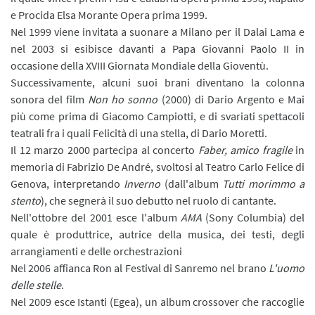
e Procida Elsa Morante Opera prima 1999.
Nel 1999 viene invitata a suonare a Milano per il Dalai Lama e
nel 2003 si esibisce davanti a Papa Giovanni Paolo II in
occasione della XVIII Giornata Mondiale della Gioventù.
Successivamente, alcuni suoi brani diventano la colonna
sonora del film
Non ho sonno
(2000) di Dario Argento e Mai
più come prima di Giacomo Campiotti, e di svariati spettacoli
teatrali fra i quali Felicità di una stella, di Dario Moretti.
Il 12 marzo 2000 partecipa al concerto
Faber, amico fragile
in
memoria di Fabrizio De André, svoltosi al Teatro Carlo Felice di
Genova, interpretando
Inverno
(dall'album
Tutti morimmo a
stento
), che segnerà il suo debutto nel ruolo di cantante.
Nell'ottobre del 2001 esce l'album
AMA
(Sony Columbia) del
quale è produttrice, autrice della musica, dei testi, degli
arrangiamenti e delle orchestrazioni
Nel 2006 affianca Ron al Festival di Sanremo nel brano
L'uomo
delle stelle
.
Nel 2009 esce Istanti (Egea), un album crossover che raccoglie