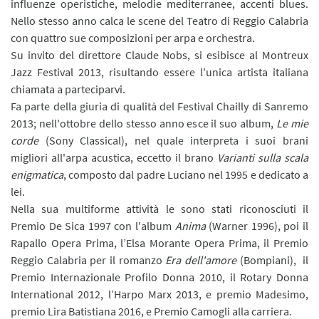
influenze operistiche, melodie mediterranee, accenti blues.
Nello stesso anno calca le scene del Teatro di Reggio Calabria
con quattro sue composizioni per arpa e orchestra.
Su invito del direttore Claude Nobs, si esibisce al Montreux
Jazz Festival 2013, risultando essere l'unica artista italiana
chiamata a parteciparvi.
Fa parte della giuria di qualità del Festival Chailly di Sanremo
2013; nell'ottobre dello stesso anno esce il suo album,
Le mie
corde
(Sony Classical), nel quale interpreta i suoi brani
migliori all'arpa acustica, eccetto il brano
Varianti sulla scala
enigmatica
, composto dal padre Luciano nel 1995 e dedicato a
lei.
Nella sua multiforme attività le sono stati riconosciuti il
Premio De Sica 1997 con l'album
Anima
(Warner 1996), poi il
Rapallo Opera Prima, l’Elsa Morante Opera Prima, il Premio
Reggio Calabria per il romanzo
Era dell'amore
(Bompiani), il
Premio Internazionale Profilo Donna 2010, il Rotary Donna
International 2012, l’Harpo Marx 2013, e premio Madesimo,
premio Lira Batistiana 2016, e Premio Camogli alla carriera.