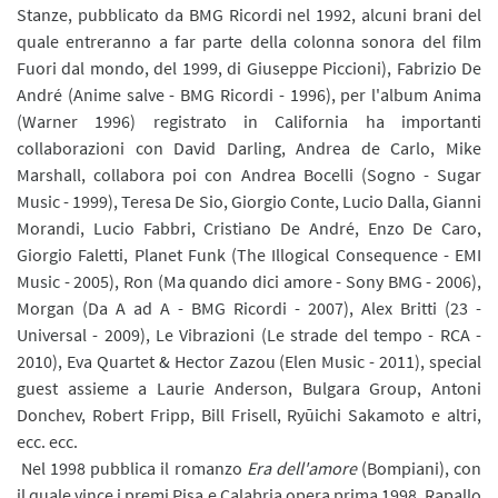
Stanze, pubblicato da BMG Ricordi nel 1992, alcuni brani del
quale entreranno a far parte della colonna sonora del film
Fuori dal mondo, del 1999, di Giuseppe Piccioni), Fabrizio De
André (Anime salve - BMG Ricordi - 1996), per l'album Anima
(Warner 1996) registrato in California ha importanti
collaborazioni con David Darling, Andrea de Carlo, Mike
Marshall, collabora poi con Andrea Bocelli (Sogno - Sugar
Music - 1999), Teresa De Sio, Giorgio Conte, Lucio Dalla, Gianni
Morandi, Lucio Fabbri, Cristiano De André, Enzo De Caro,
Giorgio Faletti, Planet Funk (The Illogical Consequence - EMI
Music - 2005), Ron (Ma quando dici amore - Sony BMG - 2006),
Morgan (Da A ad A - BMG Ricordi - 2007), Alex Britti (23 -
Universal - 2009), Le Vibrazioni (Le strade del tempo - RCA -
2010), Eva Quartet & Hector Zazou (Elen Music - 2011), special
guest assieme a Laurie Anderson, Bulgara Group, Antoni
Donchev, Robert Fripp, Bill Frisell, Ryūichi Sakamoto e altri,
ecc. ecc.
Nel 1998 pubblica il romanzo
Era dell'amore
(Bompiani), con
il quale vince i premi Pisa e Calabria opera prima 1998, Rapallo