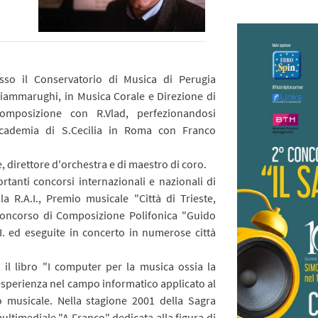
sso il Conservatorio di Musica di Perugia
Ciammarughi, in Musica Corale e Direzione di
mposizione con R.Vlad, perfezionandosi
ccademia di S.Cecilia in Roma con Franco
, direttore d'orchestra e di maestro di coro.
tanti concorsi internazionali e nazionali di
a R.A.I., Premio musicale "Città di Trieste,
Concorso di Composizione Polifonica "Guido
.I. ed eseguite in concerto in numerose città
 il libro "I computer per la musica ossia la
esperienza nel campo informatico applicato al
 musicale. Nella stagione 2001 della Sagra
ltimediale "A Franco" dedicata alla figura di