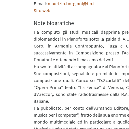
E-mail:
maurizio.borgioni@tin.it
Sito web
Note biografiche
Ha compiuto gli studi musicali dapprima pre
diplomandosi in Pianoforte sotto la guida di A.
Coro, in Armonia Contrappunto, Fuga e Co
successivamente in Composizione presso l'A
Donatoni e ottenendo il massimo dei voti.
Ha svolto attività di accompagnatore al Pianoforte
Sue composizioni, segnalate e premiate in impor
composizione quali: Concorso "D.Scarlatti" dell
"Opera Prima" teatro "La Fenice" di Venezia, 
d'Arezzo",. sono state radiotrasmesse dalla R.A
italiane.
Ha pubblicato, per conto dell'Armando Editore,
musica per i computer", frutto della sua enorme 
mondo multimediale ed in particolare a quello
Musicale Umbra è stata eseguita una sua opera mu