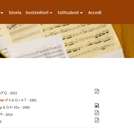
Storia
Sostenitori
Istituzioni
Accedi
Q
- 2022
ino
V
&
O.+
A
T
- 1981
p
&
O.f+
5
Sx
- 2000
Pf
- 2014
3