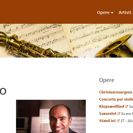
Opere
Artisti
Opere
io
Christusresurgens
Concerto per viol
Klopsweillied
So
Saxsestet
Sx.ens
Stand in!
2
T
- 201