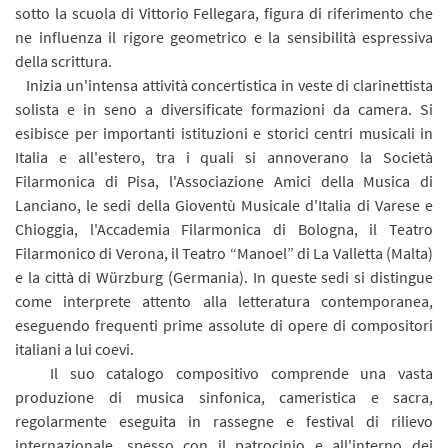
sotto la scuola di Vittorio Fellegara, figura di riferimento che
ne influenza il rigore geometrico e la sensibilità espressiva
della scrittura.
Inizia un'intensa attività concertistica in veste di clarinettista
solista e in seno a diversificate formazioni da camera. Si
esibisce per importanti istituzioni e storici centri musicali in
Italia e all'estero, tra i quali si annoverano la Società
Filarmonica di Pisa, l'Associazione Amici della Musica di
Lanciano, le sedi della Gioventù Musicale d'Italia di Varese e
Chioggia, l'Accademia Filarmonica di Bologna, il Teatro
Filarmonico di Verona, il Teatro “Manoel” di La Valletta (Malta)
e la città di Würzburg (Germania). In queste sedi si distingue
come interprete attento alla letteratura contemporanea,
eseguendo frequenti prime assolute di opere di compositori
italiani a lui coevi.
Il suo catalogo compositivo comprende una vasta
produzione di musica sinfonica, cameristica e sacra,
regolarmente eseguita in rassegne e festival di rilievo
internazionale, spesso con il patrocinio e all'interno dei