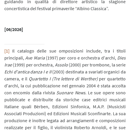
guidando in qualità di direttore artistico la stagione
concertistica del festival primaverile “Albino Classica”.
[06/2026]
[1]
Il catalogo delle sue omposizioni include, tra i titoli
principali,
Ave Maria
(1997) per coro e orchestra d'archi,
Dies
Irae
(1999) per orchestra,
Assolo
(2000) per trombone, la serie
Echi d'antica danza I e II
(2003) destinata a svariati organici da
camera, e il
Quartetto I (Tre lettere di Werther)
per quartetto
d'archi, la cui pubblicazione nel gennaio 2004 è stata accolta
con encomio dalla rivista
Suonare News
. Le sue opere sono
pubblicate e distribuite da storiche case editrici musicali
italiane quali Bèrben, Edizioni Sinfonica, M.A.P. (Musicisti
Associati Produzioni) ed Edizioni Musicali Sconfinarte. La sua
produzione è inoltre legata ad arrangiamenti e composizioni
realizzate per il figlio, il violinista Roberto Arnoldi, e le sue