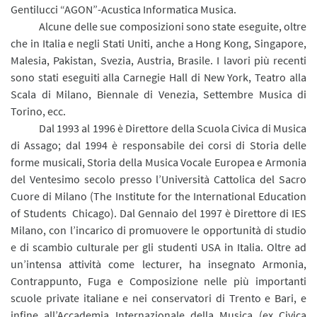
Gentilucci “AGON”-Acustica Informatica Musica.
Alcune delle sue composizioni sono state eseguite, oltre
che in Italia e negli Stati Uniti, anche a Hong Kong, Singapore,
Malesia, Pakistan, Svezia, Austria, Brasile. I lavori più recenti
sono stati eseguiti alla Carnegie Hall di New York, Teatro alla
Scala di Milano, Biennale di Venezia, Settembre Musica di
Torino, ecc.
Dal 1993 al 1996 è Direttore della Scuola Civica di Musica
di Assago; dal 1994 è responsabile dei corsi di Storia delle
forme musicali, Storia della Musica Vocale Europea e Armonia
del Ventesimo secolo presso l’Università Cattolica del Sacro
Cuore di Milano (The Institute for the International Education
of Students Chicago). Dal Gennaio del 1997 è Direttore di IES
Milano, con l’incarico di promuovere le opportunità di studio
e di scambio culturale per gli studenti USA in Italia. Oltre ad
un’intensa attività come lecturer, ha insegnato Armonia,
Contrappunto, Fuga e Composizione nelle più importanti
scuole private italiane e nei conservatori di Trento e Bari, e
infine all’Accademia Internazionale della Musica (ex Civica