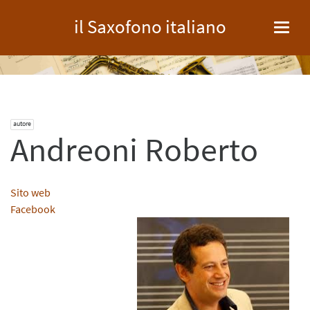
il Saxofono italiano
Toggl
navig
autore
Andreoni Roberto
Sito web
Facebook