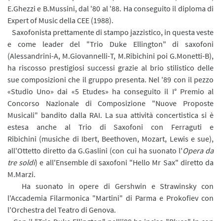
E.Ghezzi e B.Mussini, dal '80 al '88. Ha conseguito il diploma di
Expert of Music della CEE (1988).
Saxofonista prettamente di stampo jazzistico, in questa veste
e come leader del "Trio Duke Ellington" di saxofoni
(Alessandrini-A, M.Giovannelli-T, M.Ribichini poi G.Monetti-B),
ha riscosso prestigiosi successi grazie al brio stilistico delle
sue composizioni che il gruppo presenta. Nel '89 con il pezzo
«Studio Uno» dai «5 Etudes» ha conseguito il I° Premio al
Concorso Nazionale di Composizione "Nuove Proposte
Musicali" bandito dalla RAI. La sua attività concertistica si è
estesa anche al Trio di Saxofoni con Ferraguti e
Ribichini (musiche di Ibert, Beethoven, Mozart, Lewis e sue),
all'Ottetto diretto da G.Gaslini (con cui ha suonato l'
Opera da
tre soldi
) e all'Ensemble di saxofoni "Hello Mr Sax" diretto da
M.Marzi.
Ha suonato in opere di Gershwin e Strawinsky con
l'Accademia Filarmonica "Martini" di Parma e Prokofiev con
l'Orchestra del Teatro di Genova.