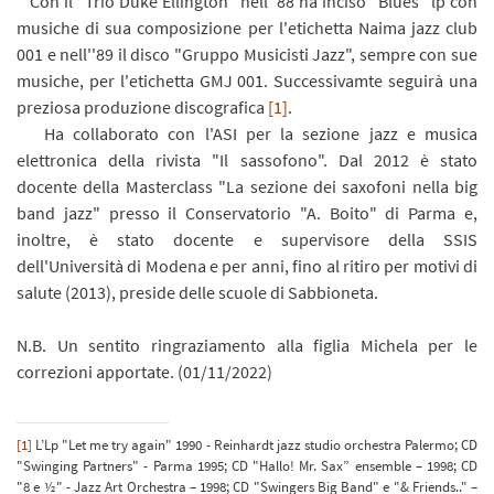
Con il "Trio Duke Ellington" nell''88 ha inciso "Blues" lp con
musiche di sua composizione per l'etichetta Naima jazz club
001 e nell''89 il disco "Gruppo Musicisti Jazz", sempre con sue
musiche, per l'etichetta GMJ 001. Successivamte seguirà una
preziosa produzione discografica
[1]
.
Ha collaborato con l'ASI per la sezione jazz e musica
elettronica della rivista "Il sassofono". Dal 2012 è stato
docente della Masterclass "La sezione dei saxofoni nella big
band jazz" presso il Conservatorio "A. Boito" di Parma e,
inoltre, è stato docente e supervisore della SSIS
dell'Università di Modena e per anni, fino al ritiro per motivi di
salute (2013), preside delle scuole di Sabbioneta.
N.B. Un sentito ringraziamento alla figlia Michela per le
correzioni apportate. (01/11/2022)
[1]
L’Lp "Let me try again" 1990 - Reinhardt jazz studio orchestra Palermo; CD
"Swinging Partners" - Parma 1995; CD "Hallo! Mr. Sax” ensemble – 1998; CD
"8 e ½" - Jazz Art Orchestra – 1998; CD "Swingers Big Band" e "& Friends.." –