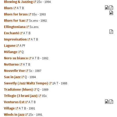
Blowing & Jazzing
2
Sx
- 1994
Blues
A
T
B
Blues for brass
5
Sx
- 1993
Blues for Sax
Sx.ens
- 1992
Ellingtoniana
Sx.ens
Enchanté
A
T
B
Improvisation
A
T
B
Lagune
A
Pf
Mélange
Q
Nero su bianco
A
T
B
- 1992
Notturno
A
T
B
Nouvelle Vue
Sx
- 1987
Sax in jazz
Q
- 1994
Sweetly (Jazz Waltz Tempo)
2
A
T
- 1988
Tradizione (blues)
Q
- 1989
Trilogie (3 brani jazz)
3
Sx
Venturus Est
A
T
B
Village
A
T
B
- 1991
Winds in jazz
2
Sx
- 1991